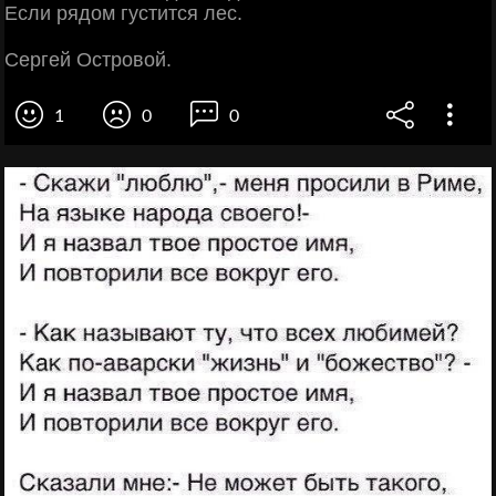
Если рядом густится лес.
Сергей Островой.
1
0
0