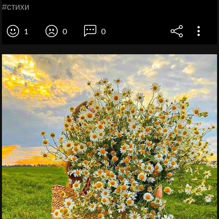
#стихи
1
0
0