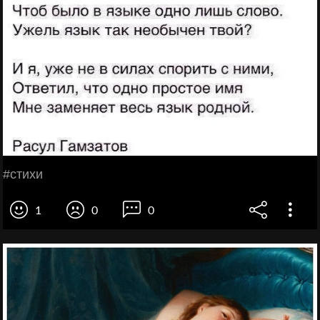
#стихи
1
0
0