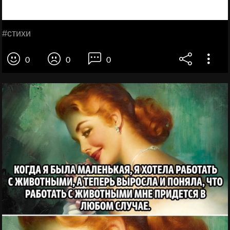
#стихи
0
0
0