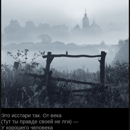
Это исстари так. От века
(Тут ты правде своей не лги) —
У хорошего человека