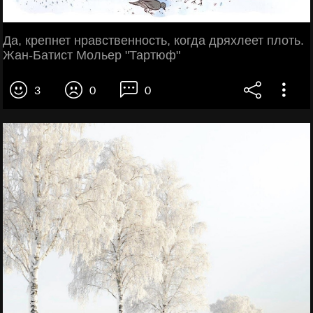
Да, крепнет нравственность, когда дряхлеет плоть.
Жан-Батист Мольер "Тартюф"
3
0
0