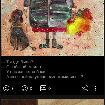
— Ты где была?
— С собакой гуляла.
— У нас же нет собаки.
— А мы с ней на улице познакомились...?
8
0
0