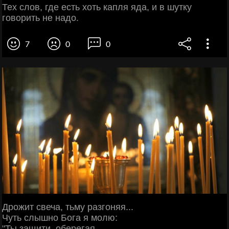
Тех слов, где есть хоть капля яда, и в шутку
говорить не надо.
7
0
0
Дрожит свеча, тьму разгоняя...
Чуть слышно Бога я молю:
"Ты защити, оберегая,