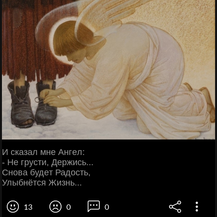
И сказал мнe Ангeл:
- Нe грусти, Дeржись...
Снова будeт Радость,
Улыбнётся Жизнь...
13
0
0