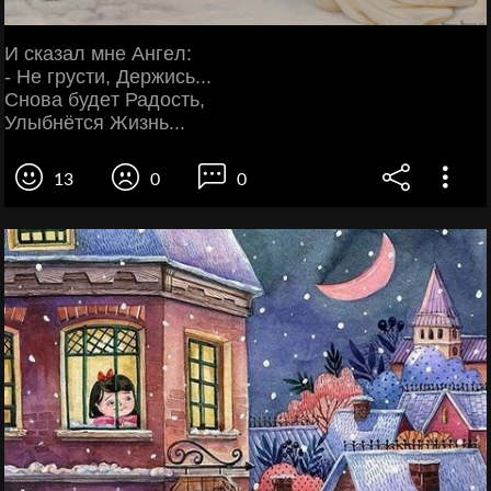
И сказал мнe Ангeл:
- Нe грусти, Дeржись...
Снова будeт Радость,
Улыбнётся Жизнь...
13
0
0