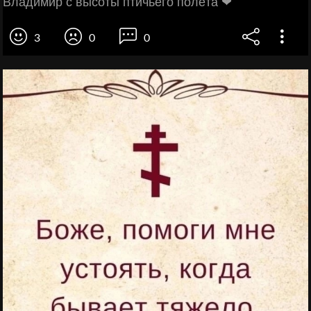
Владимир с высоты птичьего полёта ❤
3
0
0