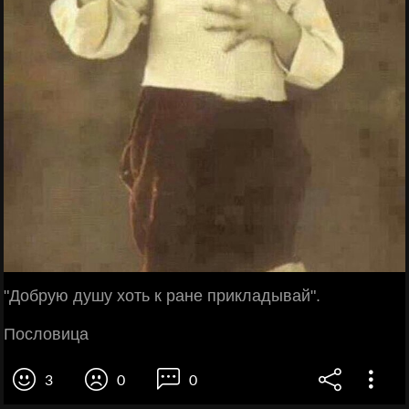
"Добрую душу хоть к ране прикладывай".
Пословица
3
0
0