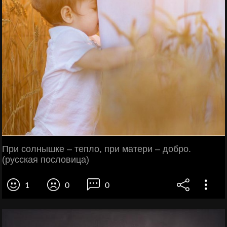
При солнышке – тепло, при матери – добро.
(русская пословица)
1
0
0