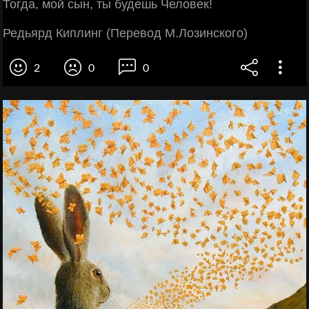
Тогда, мой сын, ты будешь Человек!
Редьярд Киплинг (Перевод М.Лозинского)
2
0
0