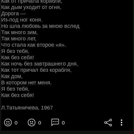
Как от причала корабли,
Как дым уходит от огня,
Дорога —
Из-под ног коня.
Но шла любовь за мною вслед
Так много зим,
Так много лет,
Что стала как второе «я».
Я без тебя,
Как без себя!
Как ночь без завтрашнего дня,
Как тот причал без корабля,
Как дом,
В котором нет меня.
Я без тебя,
Как без себя!
Л.Татьяничева, 1967
0
0
0