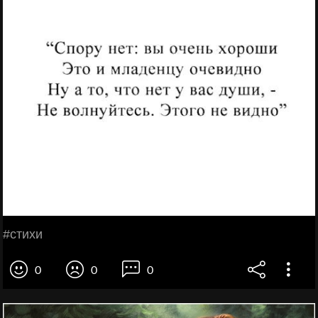
#стихи
0
0
0