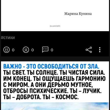
#стихи
0
0
0