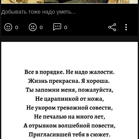
Добывать тоже надо уметь...
0
0
0