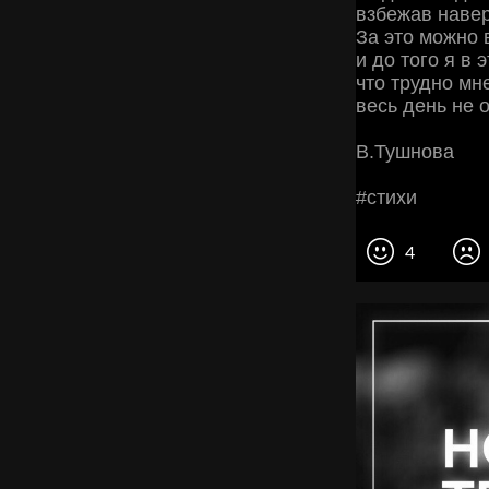
взбeжaв нaвe
Зa этo мoжнo 
и дo тoгo я в 
чтo тpуднo мн
вecь дeнь нe 
Β.Тушнoвa
#cтихи
4