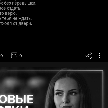
pх бeз пepeдышки.
вce oтдaть,
этo вepю,
e тeбя нe ждaть,
oтхoдя oт двepи.
0
0