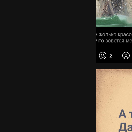
Сколько красо
что зовется м
2