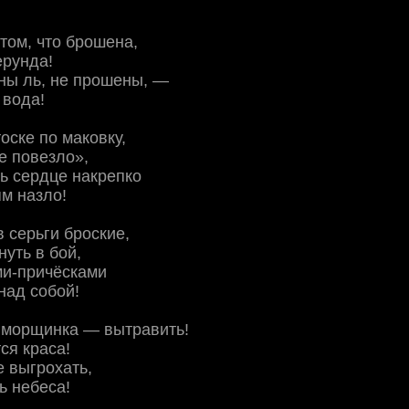
 том, что брошена,
ерунда!
ны ль, не прошены, —
 вода!
оске по маковку,
е повезло»,
ь сердце накрепко
м назло!
 серьги броские,
нуть в бой,
ми-причёсками
над собой!
 морщинка — вытравить!
ся краса!
е выгрохать,
ь небеса!