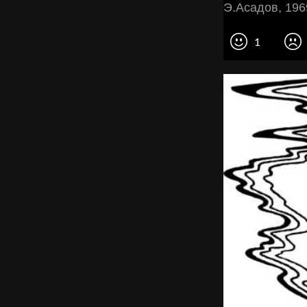
Э.Асадов, 196
1