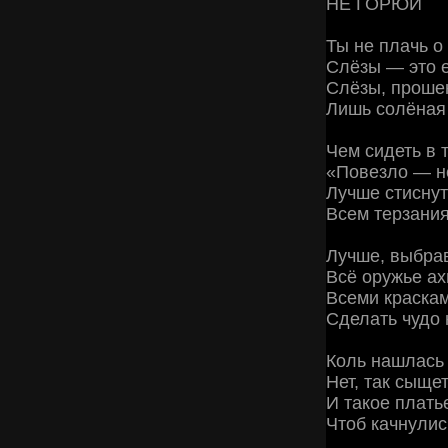
НЕ ГОРЮЙ
Ты не плачь о
Слёзы — это 
Слёзы, проше
Лишь солёная
Чем сидеть в т
«Повезло — н
Лучше стиснут
Всем терзания
Лучше, выбрав
Всё оружье ах
Всеми краска
Сделать чудо 
Коль нашлась
Нет, так сыщет
И такое плать
Чтоб качнулис