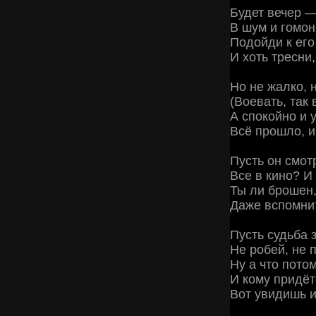
Будет вечер —
В шум и гомон
Подойди к его
И хоть тресни,
Но не жалко, 
(Воевать, так 
А спокойно и 
Всё прошло, и
Пусть он смот
Все в кино? И 
Ты ли брошен
Даже вспомни
Пусть судьба з
Не робей, не 
Ну а что пото
И кому придёт
Вот увидишь 