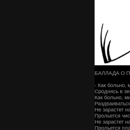
БАЛЛАДА О 
- Как больно, 
Сроднясь в зе
Как больно, м
Раздваиваться
Не зарастет н
Прольется чи
Не зарастет н
Прольется пл