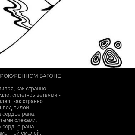
ПРОКУРЕННОМ ВАГОНЕ
милая, как странно,
мле, сплетясь ветвями,-
илая, как странно
 под пилой.
а сердце рана,
стыми слезами,
а сердце рана -
аменной смолой.