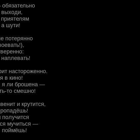
 обязательно
 выходи,
 приятелям
 а шути!
не потерянно
воевать!),
уверенно:
 наплевать!
рит настороженно.
я в кино!
, я ли брошена —
ть-то смешно!
венит и крутится,
пропадёшь!
м получится
ся мучиться —
и поймёшь!