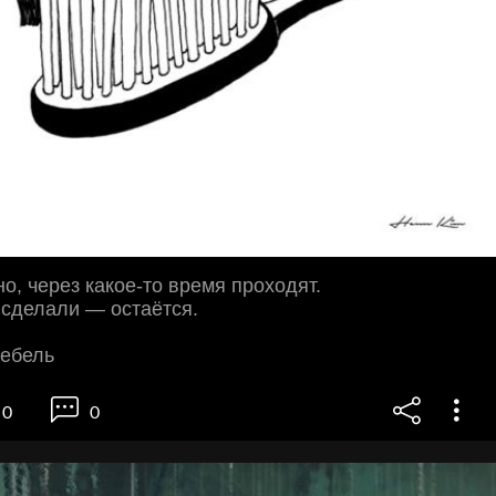
о, через какое-то время проходят.
и сделали — остаётся.
ебель
0
0