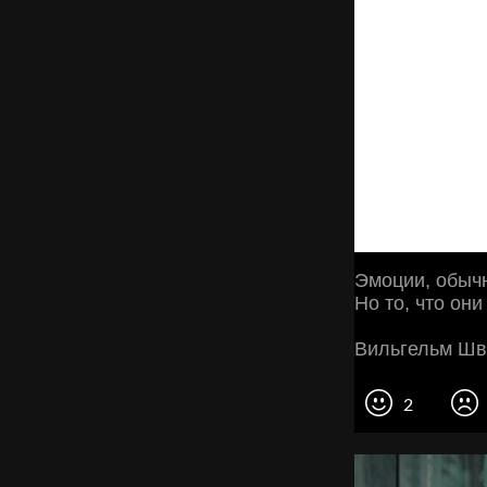
Эмоции, обычн
Но то, что он
Вильгельм Шв
2