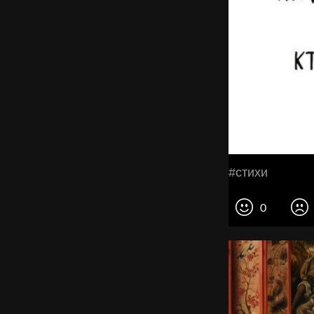
#стихи
0