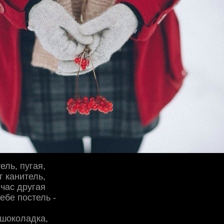
ель, пугая,
г канитель,
час другая
ебе постель -
к шоколадка,