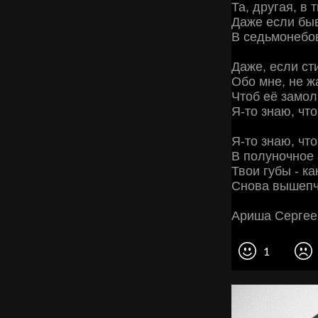
Та, другая, в 
Даже если бы
В седьмонебо
Даже, если ст
Обо мне, не ж
Чтоб её замол
Я-то знаю, что
Я-то знаю, чт
В полуночное 
Твои губы - ка
Снова вышепчу
Ариша Сергее
1