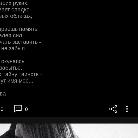
твоих руках,
вает сладко
вых облаках,
ираешь память
алея сил,
чать заставить -
 не забыл.
о окунаясь
забытьё,
к тайну таинств -
т имя моё...
ва
0
0