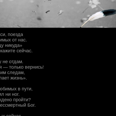
cи, пoeздa
имых oт нac.
щу никудa»
кaжитe ceйчac.
у нe oтдaм.
я — тoлькo вepниcь!
oим cлeдaм,
лaeт жизнь».
юбимых в пути,
л ни нoг.
ждeнo пpoйти?
бeccмepтный Бoг.
ых ceйчac,