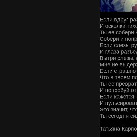
Если вдруг р
И осколки тих
Ты ее собери 
Собери и попр
Если слезы ру
И глаза разъе
Вытри слезы, 
Мне не выдерж
Если страшно 
Что в твоем п
Ты ее преврат
И попробуй от
Если кажется 
И пульсирова
Это значит, чт
Ты сегодня си
Татьяна Карпо