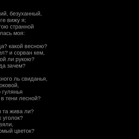
ий, безуханный,
ге вижу я;
тою странной
лась моя:
да? какой весною?
ел? и сорван кем,
ой ли рукою?
да зачем?
ного ль свиданья,
оковой,
 гулянья
 в тени лесной?
и та жива ли?
х уголок?
вяли,
омый цветок?