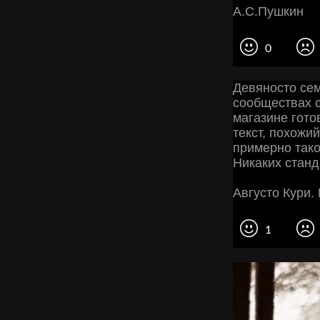
А.С.Пушкин
0
Девяносто се
сообществах 
магазине гото
текст, похожий
примерно так
Никаких станд
Августо Кури.
1