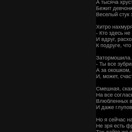
А тысяча хрус
Бежит девчонк
Веселый стук 
Хитро нахмуря
- Кто здесь не
И вдруг, расх
К подруге, что
Затормошила..
- Ты все зубр
А за окошком,
И, может, счас
Смешная, ска
На все согласн
Влюбленных в
И даже глупов
Но я сейчас на
Не зря есть фр
Так дайте же 