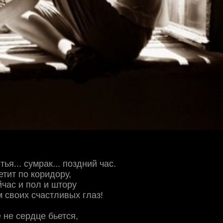
я... сумрак... поздний час.
етит по коридору,
час и пол и штору
 своих счастливых глаз!
е не сердце бьется,