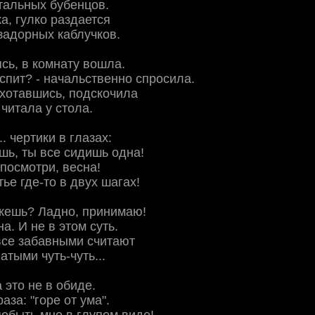
тальных бубенцов.
а, гулко раздается
задорных каблучков.
сь, в комнату вошла.
 спит? - начальственно спросила.
охотавшись, подскочила
 читала у стола.
. чертики в глазах:
ишь, ты все сидишь одна!
 посмотри, весна!
тье где-то в двух шагах!
жешь? Ладно, принимаю!
а. И не в этом суть.
се забавными считают
атыми чуть-чуть...
 это не в обиде.
аза: "горе от ума".
побыть мне в глупом виде!