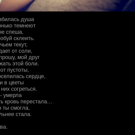
азбилась душа
онько темнеют
не спеша,
обуй склеить.
чьем текут,
дает от соли,
прошу, мой друг
ать этой боли.
от пустоты,
оселилась сердце,
и в цветы
 них согреться.
– умерла
ть кровь перестала…
о ты смогла,
льнее стала.
ва.