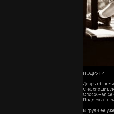
ПОДРУГИ
Дверь общежить
Она спешит, л
Способная сей
Поджечь огнем
В груди ее уж