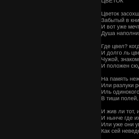
ЦВЕТОК
Цветок засохш
Забытый в кни
И вот уже меч
Душа наполни
Где цвел? ког
И долго ль цв
Чужой, знаком
И положен сю
На память неж
Или разлуки р
Иль одинокого
В тиши полей,
И жив ли тот, 
И нынче где и
Или уже они у
Как сей невед