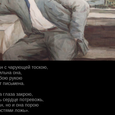
н с чарующей тоскою,
ильна она,
убою рукою
т письмена.
а глаза закрою,
ь сердце потревожь,
н, но и она порою
остями ложь».