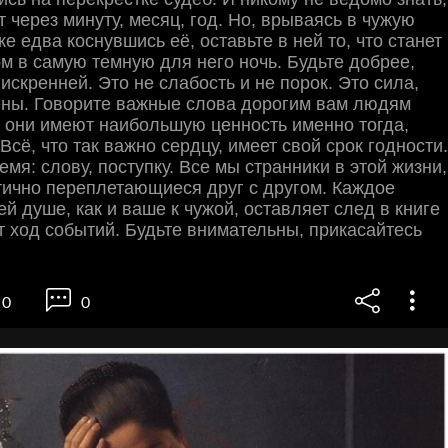
т через минуту, месяц, год. Но, врываясь в чужую
е едва коснувшись её, оставьте в ней то, что станет
м в самую темную для него ночь. Будьте добрее,
искренней. Это не слабость и не порок. Это сила,
ены. Говорите важные слова дорогим вам людям
 они имеют наибольшую ценность именно тогда,
 Всё, чтo так важно сердцу, имеет свой срок годности.
емя: слову, поступку. Все мы странники в этой жизни,
тично переплетающиеся друг с другом. Каждое
ей душе, как и ваше к чужой, оставляет след в книге
т ход событий. Будьте внимательны, прикасайтесь
0
0