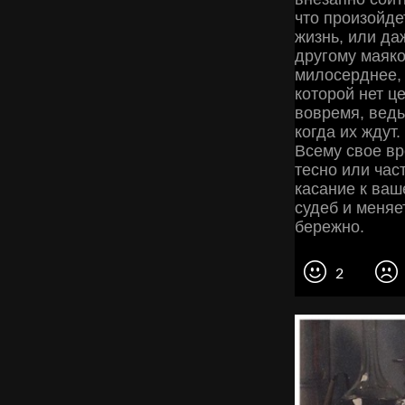
что произойде
жизнь, или даж
другому маяко
милосерднее, 
которой нет ц
вовремя, ведь
когда их ждут.
Всему свое вр
тесно или час
касание к ваш
судеб и меняе
бережно.
2