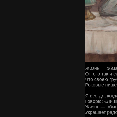
Жизнь — обма
Оттого так и с
Что своею гр
Роковые пише
Я всегда, когд
Говорю: «Лиш
Жизнь — обма
Украшает рад