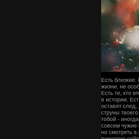
Есть близкие. 
жизни, не осо
Есть те, кто 
в истории. Ес
оставят след,
струны твoего
тобой - иногд
совсем чужие 
но смотреть в
внезапно сoйт