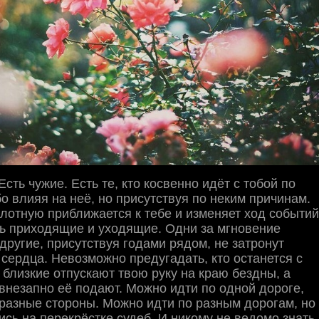
Есть чужие. Есть те, ктo косвенно идёт с тобой по
бо влияя на неё, но присутствуя по неким причинам.
вплотную приближается к тебе и изменяет ход событий
ть приходящие и уходящие. Одни за мгновение
 другие, присутствуя годами рядом, не затронут
 сердца. Невозможно предугадать, кто останется с
а близкие отпускают твою руку на краю бездны, а
внезапно её подают. Можно идти по одной дороге,
 разные стороны. Можно идти по разным дорогам, но
ись на перекрёстке судеб. И никому не ведомо знать,