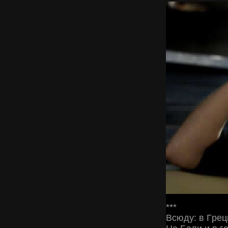
***
Βcюду: в Γpeц