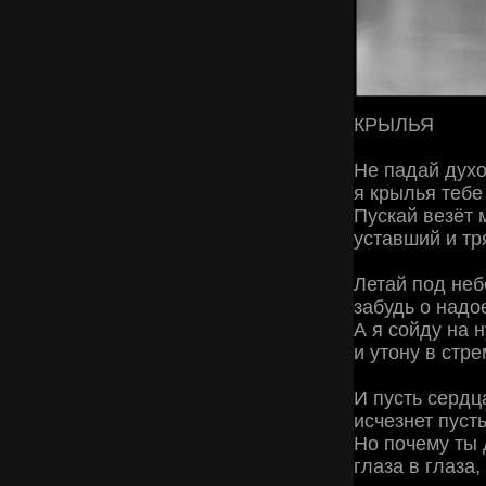
КРЫЛЬЯ
Не падай духо
я крылья тебе
Пускай везёт 
уставший и тр
Летай под неб
забудь о надо
А я сойду на 
и утону в стр
И пусть сердц
исчезнет пус
Но почему ты 
глаза в глаза