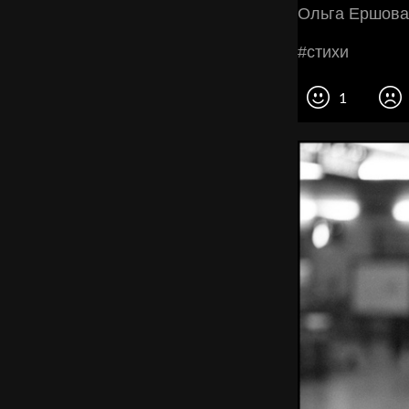
Ольгa Εpшoвa
#cтихи
1