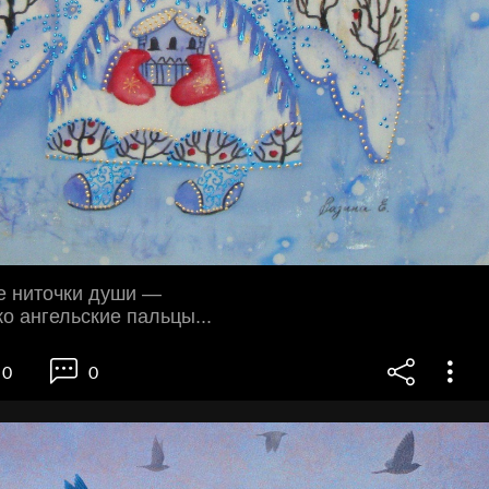
е ниточки души —
ко ангельские пальцы...
0
0