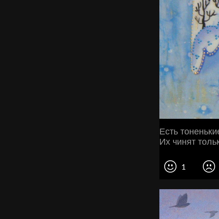
Есть тоненьки
Их чинят толь
1