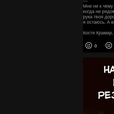
—
Мне ни к чему
когда не рядом
рука твоя дор
я остаюсь. А в
Костя Крамар,
0