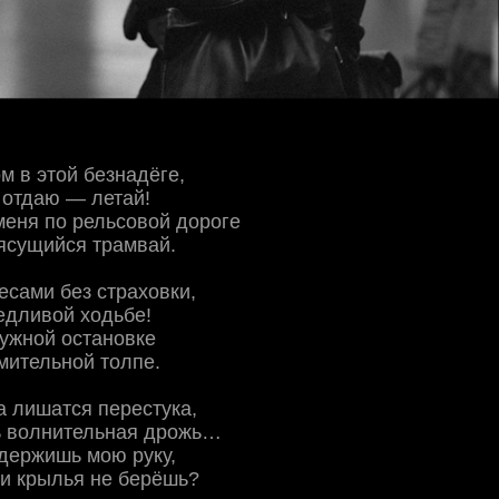
м в этой безнадёге,
 отдаю — летай!
меня по рельсовой дороге
ясущийся трамвай.
есами без страховки,
едливой ходьбе!
нужной остановке
емительной толпе.
а лишатся перестука,
ть волнительная дрожь…
держишь мою руку,
, и крылья не берёшь?