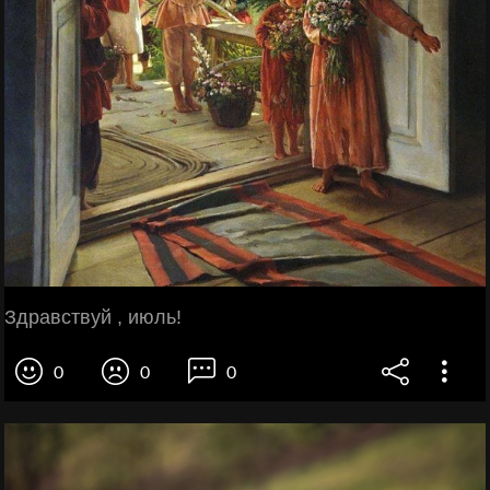
Здравствуй , июль!
0
0
0