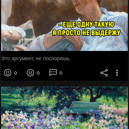
Это аргумент, не поспоришь.
0
0
0