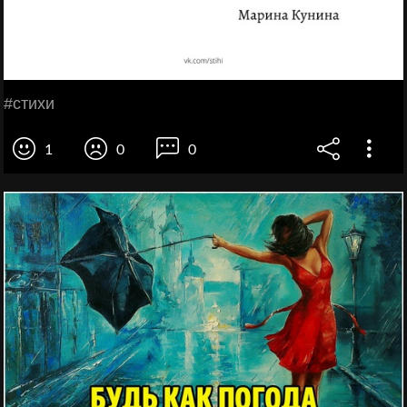
#стихи
1
0
0