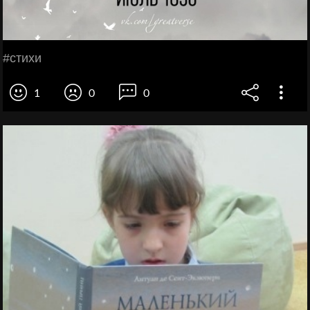
#стихи
1
0
0