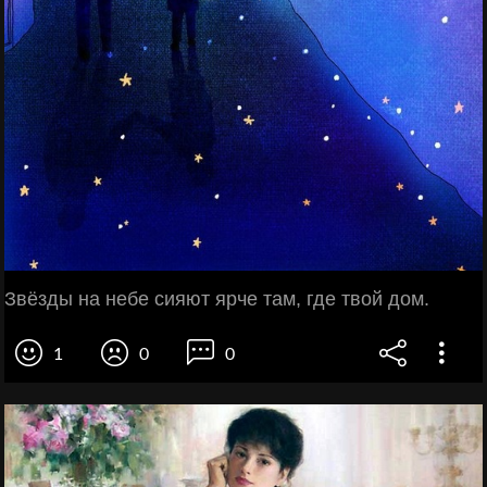
Звёзды на небе сияют ярче там, где твой дом.
1
0
0