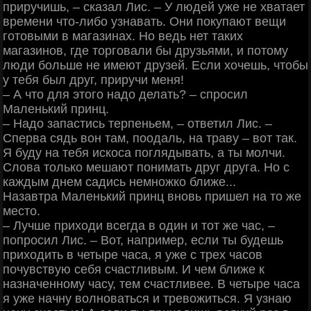
приручишь, ‒ сказал Лис. ‒ У людей уже не хватает
времени что-либо узнавать. Они покупают вещи
готовыми в магазинах. Но ведь нет таких
магазинов, где торговали бы друзьями, и потому
люди больше не имеют друзей. Если хочешь, чтобы
у тебя был друг, приручи меня!
‒ А что для этого надо делать? ‒ спросил
Маленький принц.
‒ Надо запастись терпеньем, ‒ ответил Лис. ‒
Сперва сядь вон там, поодаль, на траву ‒ вот так.
Я буду на тебя искоса поглядывать, а ты молчи.
Слова только мешают понимать друг друга. Но с
каждым днем садись немножко ближе...
Назавтра Маленький принц вновь пришел на то же
место.
‒ Лучше приходи всегда в один и тот же час, ‒
попросил Лис. ‒ Вот, например, если ты будешь
приходить в четыре часа, я уже с трех часов
почувствую себя счастливым. И чем ближе к
назначенному часу, тем счастливее. В четыре часа
я уже начну волноваться и тревожиться. Я узнаю