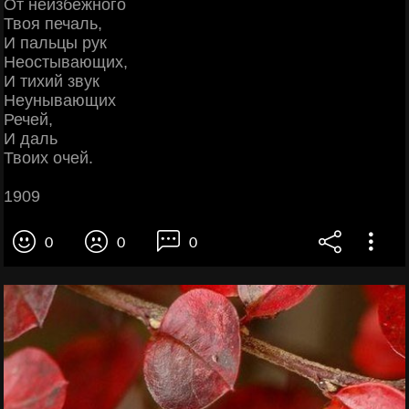
От неизбежного
Твоя печаль,
И пальцы рук
Неостывающих,
И тихий звук
Неунывающих
Речей,
И даль
Твоих очей.
1909
0
0
0