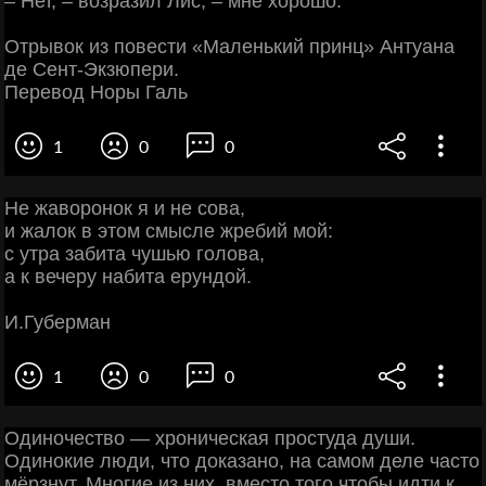
‒ Нет, ‒ возразил Лис, ‒ мне хорошо.
Отрывок из повести «Маленький принц» Антуана
де Сент-Экзюпери.
Перевод Норы Галь
1
0
0
Не жаворонок я и не сова,
и жалок в этом смысле жребий мой:
с утра забита чушью голова,
а к вечеру набита ерундой.
И.Губерман
1
0
0
Одиночество — хроническая простуда души.
Одинокие люди, что доказано, на самом деле часто
мёрзнут. Многие из них, вместо того чтобы идти к