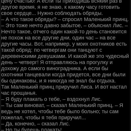
цену счастью! А если ты приходишь всякий раз в
другое время, я не знаю, к какому часу готовить
свое сердце... Нужно соблюдать обряды.
‒ А что такое обряды? ‒ спросил Маленький принц.
‒ Это тоже нечто давно забытое, ‒ объяснил Лис. ‒
Нечто такое, отчего один какой-то день становится
не похож на все другие дни, один час ‒ на все
другие часы. Вот, например, у моих охотников есть
такой обряд: по четвергам они танцуют с
деревенскими девушками. И какой же это чудесный
день ‒ четверг! Я отправляюсь на прогулку и
дохожу до самого виноградника. А если бы
охотники танцевали когда придется, все дни были
бы одинаковы, и я никогда не знал бы отдыха.
Так Маленький принц приручил Лиса. И вот настал
час прощанья.
‒ Я буду плакать о тебе, ‒ вздохнул Лис.
‒ Ты сам виноват, ‒ сказал Маленький принц. ‒ Я
ведь не хотел, чтобы тебе было больно; ты сам
пожелал, чтобы я тебя приручил...
‒ Да, конечно, ‒ сказал Лис.
‒ Но ты будешь плакать!