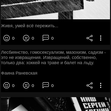
Живя, умей всё пережить...
0
0
0
Лесбиянство, гомосексуализм, мазохизм, садизм -
это не извращения. Извращений, собственно,
только два: хоккей на траве и балет на льду.
Фаина Раневская
0
0
0