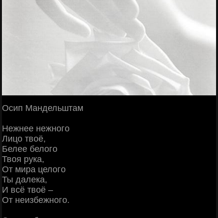
Осип Мандельштам
Нежнее нежного
Лицо твоё,
Белее белого
Твоя рука,
От мира целого
Ты далека,
И всё твоё –
От неизбежного.