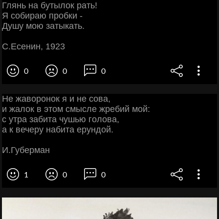
Глянь на бутылок рать!
Я собираю пробки -
Душу мою затыкать.
С.Есенин, 1923
0
0
0
Не жаворонок я и не сова,
и жалок в этом смысле жребий мой:
с утра забита чушью голова,
а к вечеру набита ерундой.
И.Губерман
1
0
0