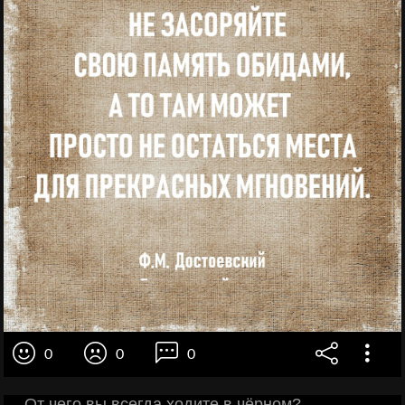
0
0
0
— От чего вы всегда ходите в чёрном?