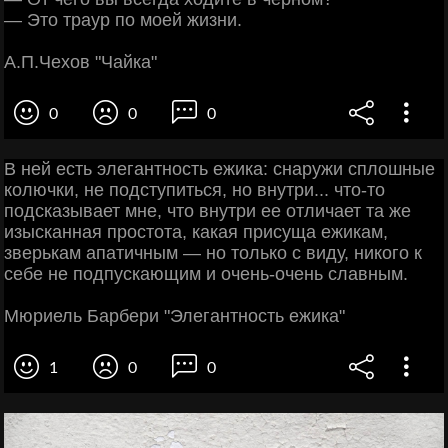
— Это траур по моей жизни.
А.П.Чехов "Чайка"
0
0
0
В ней есть элегантность ежика: снаружи сплошные
колючки, не подступиться, но внутри... что-то
подсказывает мне, что внутри ее отличает та же
изысканная простота, какая присуща ежикам,
зверькам апатичным — но только с виду, никого к
себе не подпускающим и очень-очень славным.
Мюриель Барбери "Элегантность ежика"
1
0
0