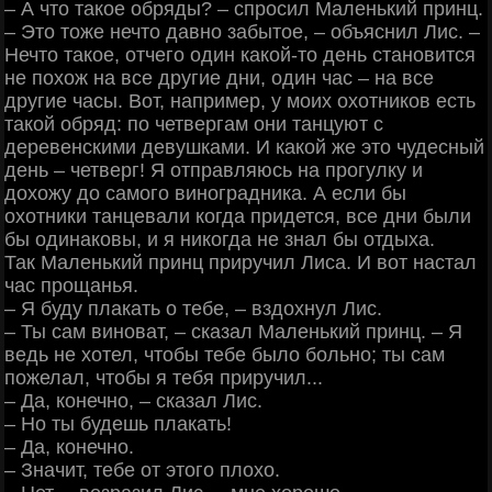
‒ А что такое обряды? ‒ спросил Маленький принц.
‒ Это тоже нечто давно забытое, ‒ объяснил Лис. ‒
Нечто такое, отчего один какой-то день становится
не похож на все другие дни, один час ‒ на все
другие часы. Вот, например, у моих охотников есть
такой обряд: по четвергам они танцуют с
деревенскими девушками. И какой же это чудесный
день ‒ четверг! Я отправляюсь на прогулку и
дохожу до самого виноградника. А если бы
охотники танцевали когда придется, все дни были
бы одинаковы, и я никогда не знал бы отдыха.
Так Маленький принц приручил Лиса. И вот настал
час прощанья.
‒ Я буду плакать о тебе, ‒ вздохнул Лис.
‒ Ты сам виноват, ‒ сказал Маленький принц. ‒ Я
ведь не хотел, чтобы тебе было больно; ты сам
пожелал, чтобы я тебя приручил...
‒ Да, конечно, ‒ сказал Лис.
‒ Но ты будешь плакать!
‒ Да, конечно.
‒ Значит, тебе от этого плохо.