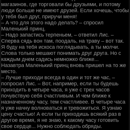
магазинов, где торговали бы друзьями, и потому
люди больше не имеют друзей. Если хочешь, чтобы
у тебя был друг, приручи меня!
‒ А что для этого надо делать? ‒ спросил
Маленький принц.
‒ Надо запастись терпеньем, ‒ ответил Лис. ‒
Сперва сядь вон там, поодаль, на траву ‒ вот так.
Я буду на тебя искоса поглядывать, а ты молчи.
Слова только мешают понимать друг друга. Но с
каждым днем садись немножко ближе...
Назавтра Маленький принц вновь пришел на то же
место.
‒ Лучше приходи всегда в один и тот же час, ‒
попросил Лис. ‒ Вот, например, если ты будешь
приходить в четыре часа, я уже с трех часов
почувствую себя счастливым. И чем ближе к
назначенному часу, тем счастливее. В четыре часа
я уже начну волноваться и тревожиться. Я узнаю
цену счастью! А если ты приходишь всякий раз в
другое время, я не знаю, к какому часу готовить
свое сердце... Нужно соблюдать обряды.