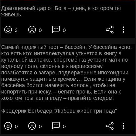
Драгоценный дар от Бога – день, в котором ты
живешь.
3
0
0
Самый надежный тест – бассейн. У бассейна ясно,
кто есть кто: интеллектуалка уткнется в книгу в
купальной шапочке, спортсменка устроит матч по
водному поло, склонные к нарциссизму
позаботятся о загаре, подверженные ипохондрии
намажутся защитным кремом… Если женщина у
бассейна боится намочить волосы, чтобы не
испортить прическу, – бегите прочь. Если она с
хохотом прыгает в воду – прыгайте следом.
Фредерик Бегбедер "Любовь живёт три года"
0
0
0