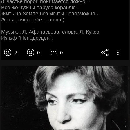
(Счастье порой понимается ложно –
Всё же нужны паруса кораблю.
Жить на Земле без мечты невозможно,-
Это я точно тебе говорю!)
Музыка: Л. Афанасьева, слова: Л. Куксо.
Из к/ф "Неподсуден".
2
0
0