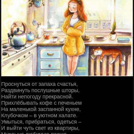
Проснуться от запаха счастья,
Раздвинуть послушные шторы,
Найти непогоду прекрасной.
Прихлёбывать кофе с печеньем
На маленькой заспанной кухне,
Клубочком – в уютном халате.
Умыться, прибраться, одеться –
И выйти чуть свет из квартиры,