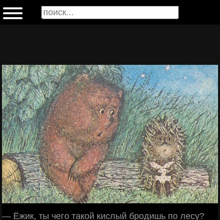
— Ёжик, ты чего такой кислый бродишь по лесу?