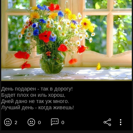
День подарен - так в дорогу!
Будет плох он иль хорош,
Дней дано не так уж много.
Лучший день - когда живешь!
2
0
0