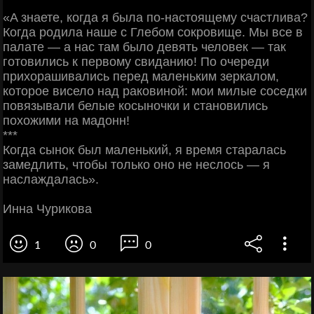
«A знаете, когда я была по-настоящему счастлива?
Когда родила наше c Глебом сокровище. Мы все в
палате — a нас там было девять человек — так
готовились к первому свиданию! По очереди
прихорашивались перед маленьким зеркалом,
которое висело над раковиной: мои милые соседки
повязывали белые косыночки и становились
похожими на мадонн!
***
Когда сынок был маленький, я время старалась
замедлить, чтобы только оно не неслось — я
наслаждалась».
Инна Чурикова
1
0
0