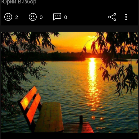
Юрий Визбор
2
0
0