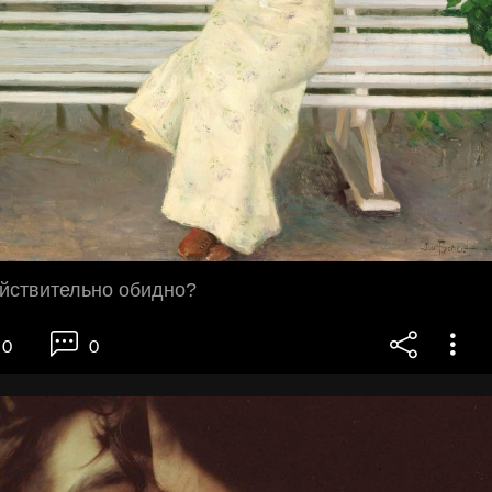
ействительно обидно?
0
0