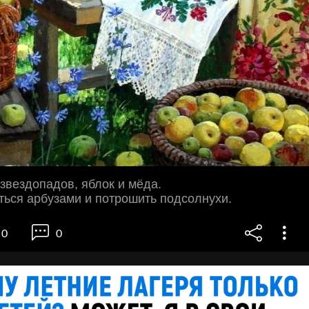
 звездопадов, яблок и мёда.
ься арбузами и потрошить подсолнухи.
0
0