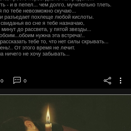
ь - и в пепел... чем долго, мучительно тлеть.
 я по тебе невозможно скучаю...
ри разъедает похлеще любой кислоты.
свиданья во сне я тебе назначаю,
минут до рассвета, у пятой звезды...
обоим...обоим нужна эта встреча!..
ассказать тебе то, что нет силы скрывать...
ень!.. От этого время не лечит.
а ничего не хочу забывать...
0
0