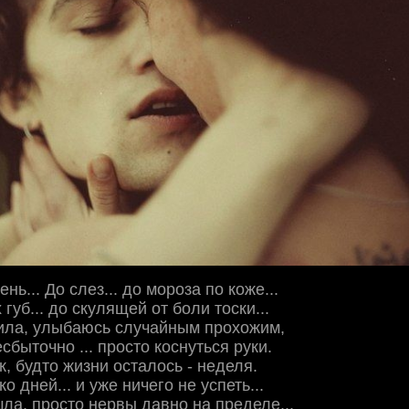
ень... До слез... до мороза по коже...
губ... до скулящей от боли тоски...
жила, улыбаюсь случайным прохожим,
есбыточно ... просто коснуться руки.
к, будто жизни осталось - неделя.
о дней... и уже ничего не успеть...
шла, просто нервы давно на пределе...