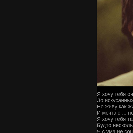
Я хочу тебя оч
До искусанных 
Но живу как 
И мечтаю ... н
Я хочу тебя та
Будто нескольк
Я с ума не со