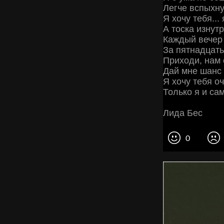
Легче вспыхнут
Я хочу тебя...
А тоска изнут
Каждый вечер 
За пятнадцать 
Приходи, нам 
Дай мне шанс р
Я хочу тебя оч
Только я и сам
Лида Бес
0