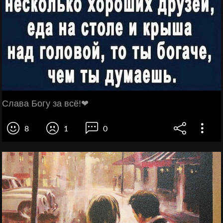
Слава Богу за всё!❤
8
1
0