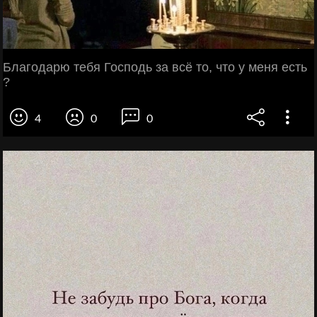
Благодарю тебя Господь за всё то, что у меня есть
?
4
0
0