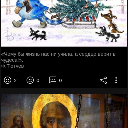
«Чему бы жизнь нас ни учила, а сердце верит в
чудеса!».
Ф.Тютчев
2
0
0