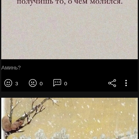
Аминь?
3
0
0