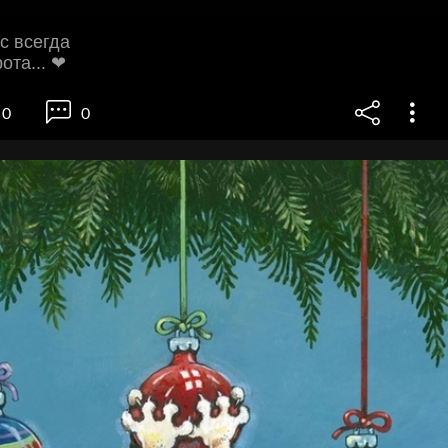
ас всегда
ота... ❤
0
0