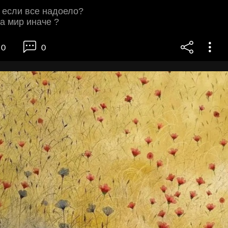
 если все надоело?
а мир иначе ?
0
0