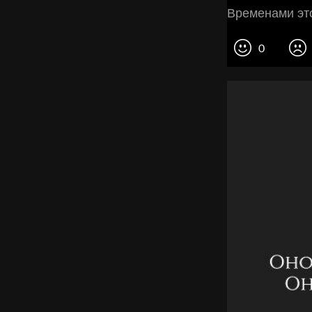
Временами это
0