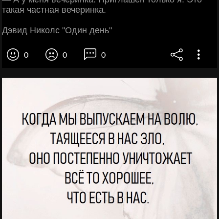
такая частная вечеринка.
Дэвид Николс "Один день"
0
0
0