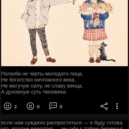
Полюби не черты молодого лица,
Не богатство ничтожного века,
Не могучую силу, не славу венца,
А духовную суть Человека.
2
0
0
если нам суждено распроститься — я буду готова.
что, вполне вероятно — мы оба с тобою безумцы!