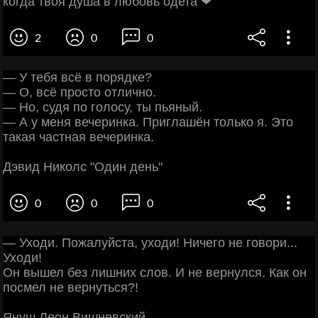
когда твоя душа в любовь одета ❤
2
0
0
— У тебя всё в порядке?
— О, всё просто отлично.
— Но, судя по голосу, ты пьяный.
— А у меня вечеринка. Приглашён только я. Это
такая частная вечеринка.
Дэвид Николс "Один день"
0
0
0
— Уходи. Пожалуйста, уходи! Ничего не говори...
Уходи!
Он вышел без лишних слов. И не вернулся. Как он
посмел не вернуться?!
Януш Леон Вишневский