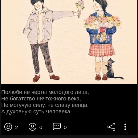
Полюби не черты молодого лица,
Не богатство ничтожного века,
Не могучую силу, не славу венца,
А духовную суть Человека.
2
0
0