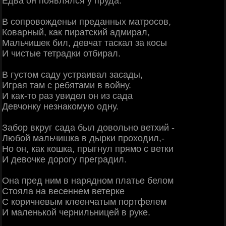
Едва он появлялся у пруда.
В сопровожденьи преданных матросов,
Коварный, как пиратский адмирал,
Мальчишек бил, девчат таскал за косы
И чистые тетрадки отбирал.
В густом саду устраивал засады,
Играя там с ребятами в войну.
И как-то раз увидел он из сада
Девчонку незнакомую одну.
Забор вкруг сада был довольно ветхий -
Любой мальчишка в дырки проходил,-
Но он, как кошка, прыгнул прямо с ветки
И девочке дорогу преградил.
Она пред ним в нарядном платье белом
Стояла на весеннем ветерке
С коричневым клеенчатым портфелем
И маленькой чернильницей в руке.