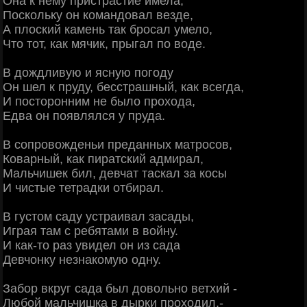
Она к нему пристрастие имела,
Поскольку он командовал везде,
А плоский камень так бросал умело,
Что тот, как мячик, прыгал по воде.
В дождливую и ясную погоду
Он шел к пруду, бесстрашный, как всегда,
И посторонним не было прохода,
Едва он появлялся у пруда.
В сопровожденьи преданных матросов,
Коварный, как пиратский адмирал,
Мальчишек бил, девчат таскал за косы
И чистые тетрадки отбирал.
В густом саду устраивал засады,
Играя там с ребятами в войну.
И как-то раз увидел он из сада
Девчонку незнакомую одну.
Забор вкруг сада был довольно ветхий -
Любой мальчишка в дырки проходил,-