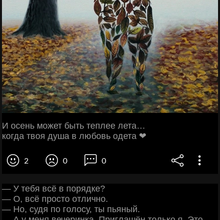
И осень может быть теплее лета…
когда твоя душа в любовь одета ❤
2
0
0
— У тебя всё в порядке?
— О, всё просто отлично.
— Но, судя по голосу, ты пьяный.
— А у меня вечеринка. Приглашён только я. Это