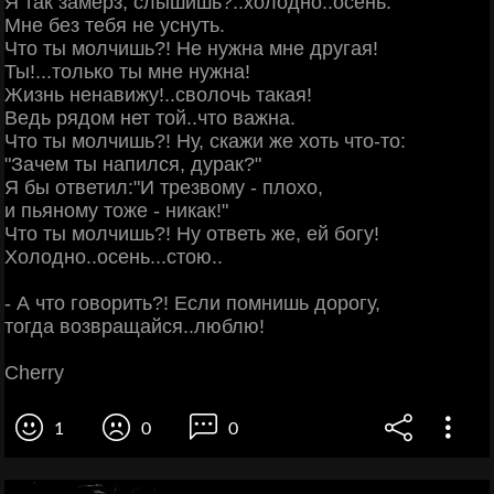
Я так замерз, слышишь?..холодно..осень.
Мне без тебя не уснуть.
Что ты молчишь?! Не нужна мне другая!
Ты!...только ты мне нужна!
Жизнь ненавижу!..сволочь такая!
Ведь рядом нет той..что важна.
Что ты молчишь?! Ну, скажи же хоть что-то:
"Зачем ты напился, дурак?"
Я бы ответил:"И трезвому - плохо,
и пьяному тоже - никак!"
Что ты молчишь?! Ну ответь же, ей богу!
Холодно..осень...стою..
- А что говорить?! Если помнишь дорогу,
тогда возвращайся..люблю!
Cherry
1
0
0