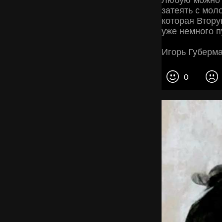
затеять с мол
которая Втор
уже немного п
Игорь Губерм
0