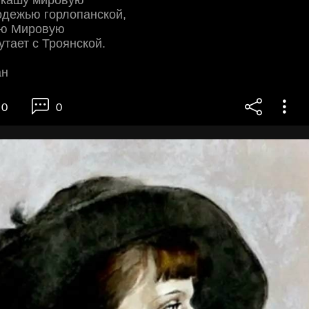
одежью горлопанской,
ую Мировую
утает с Троянской.
ан
0
0