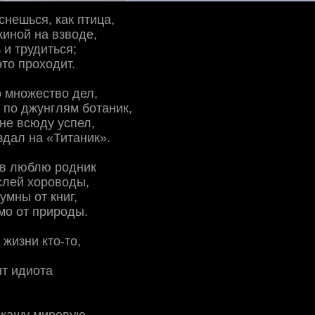
нешься, как птица,
иной на взводе,
 и трудиться;
это проходит.
 множество дел,
к по джунглям ботаник,
 не всюду успел,
здал на «Титаник».
ов люблю родник
слей хороводы,
умны от книг,
мо от природы.
 жизни кто-то,
т идиота
кашу мировую