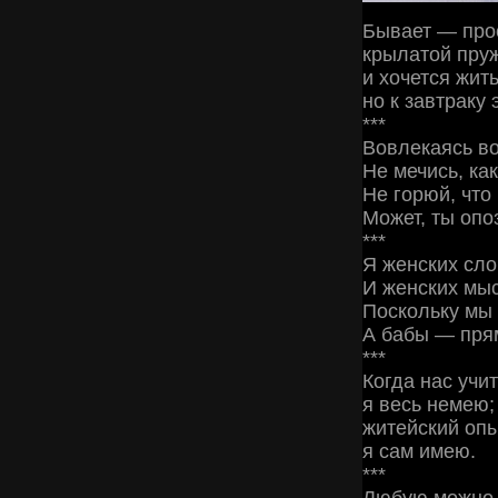
Бывает — прос
крылатой пруж
и хочется жить
но к завтраку 
***
Вовлекаясь во
Не мечись, ка
Не горюй, что
Может, ты опо
***
Я женских сл
И женских мы
Поскольку мы 
А бабы — пря
***
Когда нас учит
я весь немею;
житейский опы
я сам имею.
***
Любую можно 