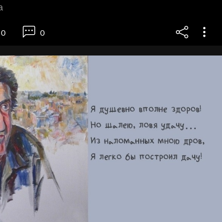
а
0
0