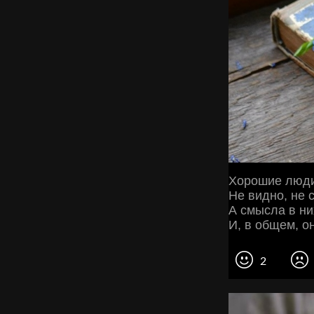
Хорошие люди
Не видно, не 
А смысла в ни
И, в общем, о
2