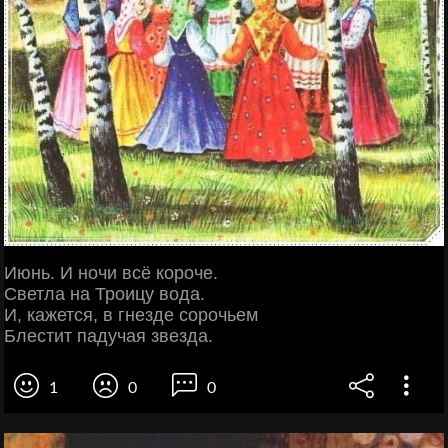
Июнь. И ночи всё короче.
Светла на Троицу вода.
И, кажется, в гнезде сорочьем
Блестит падучая звезда.
1
0
0