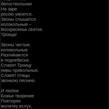
белоствольная
На заре
росою умоется,
Звоны слышатся
колокольные –
Воскресенье святое,
Троица!
Звоны чистые,
колокольные
Разливаются
в поднебесье.
Славят Троицу
нивы привольные,
Славят птицы
звонкою песнею.
И любое
Божье творение
Повторяя
молитву вслух,