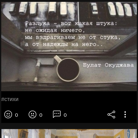
#стихи
0
0
0