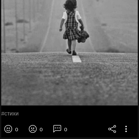
#стихи
0
0
0