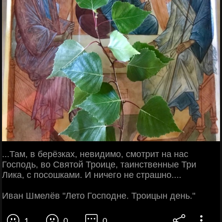
...Там, в берёзках, невидимо, смотрит на нас
Господь, во Святой Троице, таинственные Три
Лика, с посошками. И ничего не страшно....
Иван Шмелёв "Лето Господне. Троицын день."
1
0
0