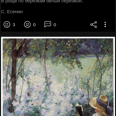
В роще по березкам белый перезвон.
С. Есенин
3
0
0