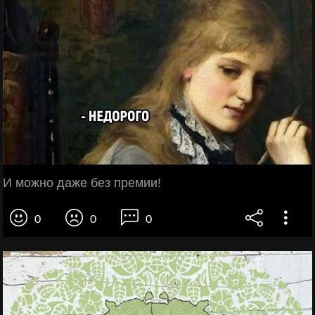
И можно даже без премии!
0
0
0