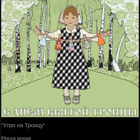
"Утро на Троицу"
Роща юная,