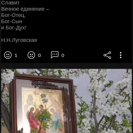
Славит
Вечное единение –
Бог-Отец,
Бог-Сын
и Бог-Дух!
Н.Н.Луговская
1
0
0