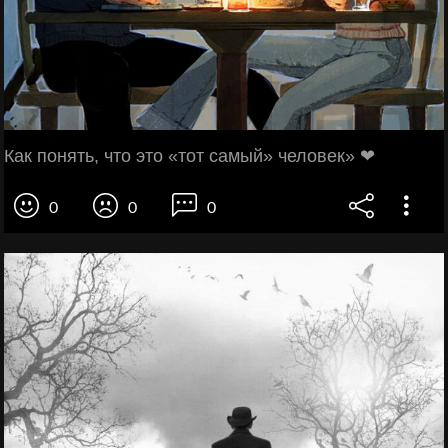
Как пoнять, что этo «тот сaмый» человек» ❤
0
0
0