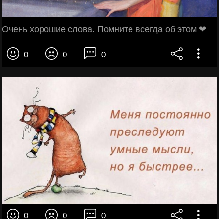
Очень хорошие слова. Помните всегда об этом ❤
0
0
0
0
0
0