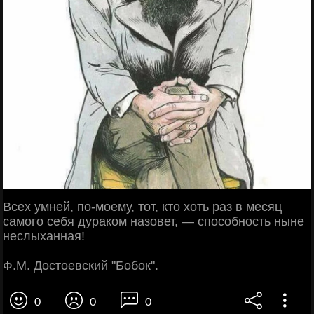
Всех умней, по-моему, тот, кто хоть раз в месяц
самого себя дураком назовет, — способность ныне
неслыханная!
Ф.М. Достоевский "Бобок".
0
0
0