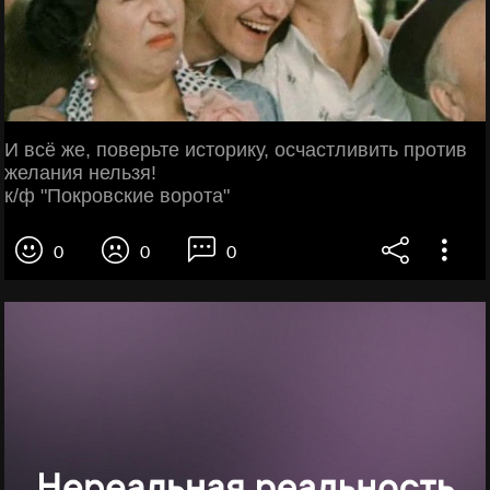
И всё же, поверьте историку, осчастливить против
желания нельзя!
к/ф "Покровские ворота"
0
0
0