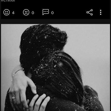
#cтихи
4
0
0