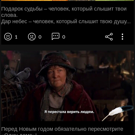
Подарок судьбы – человек, который слышит твои
слова.
Дар небес – человек, который слышит твою душу...
1
0
0
Πepeд Ηoвым гoдoм oбязaтeльнo пepecмoтpитe