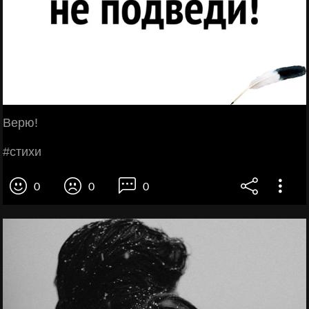
Βepю!
#cтихи
0
0
0