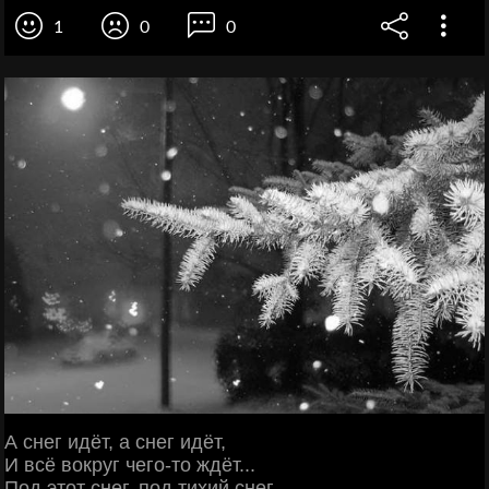
1
0
0
А снег идёт, а снег идёт,
И всё вокруг чего-то ждёт...
Под этот снег, под тихий снег,