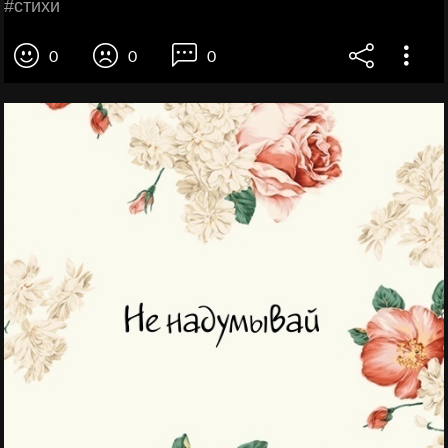
#cтихи
0
0
0