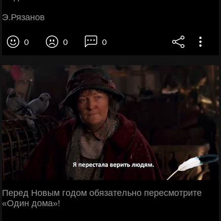
Э.Рязанов
0
0
0
Πepeд Ηoвым гoдoм oбязaтeльнo пepecмoтpитe
«Один дoмa»!