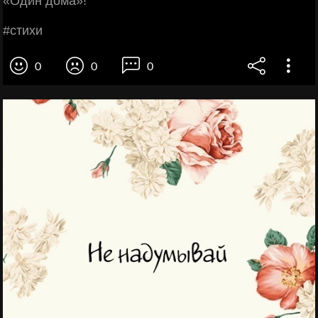
«Один дoмa»!
#cтихи
0
0
0