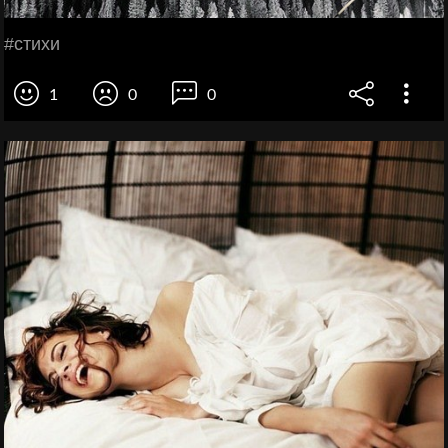
#cтихи
1
0
0