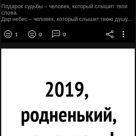
Подарок судьбы – человек, который слышит твои
слова.
Дар небес – человек, который слышит твою душу...
1
0
0