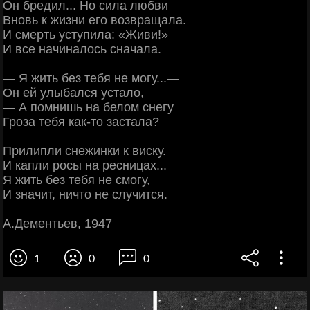
Он бредил... Но сила любви
Вновь к жизни его возвращала.
И смерть уступила: «Живи!»
И все начиналось сначала.
— Я жить без тебя не могу...—
Он ей улыбался устало,
— А помнишь на белом снегу
Гроза тебя как-то застала?
Прилипли снежинки к виску.
И капли росы на ресницах...
Я жить без тебя не смогу,
И значит, ничто не случится.
А.Дементьев, 1947
1
0
0