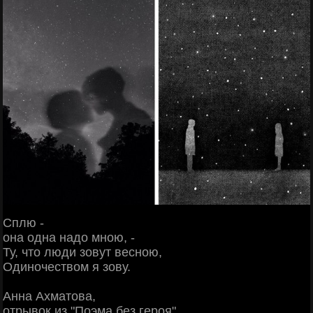
Сплю -
она одна надо мною, -
Ту, что люди зовут весною,
Одиночеством я зову.
Анна Ахматова,
отрывок из "Поэма без героя",