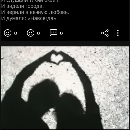
И слушали тихий океан.
И видели города.
И верили в вечную любовь.
И думали: «Навсегда»
0
0
0