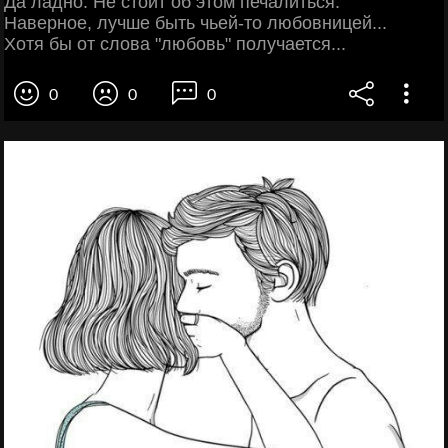
Да ладно. Не стоит об этом печалиться.
Наверное, лучше быть чьей-то любовницей...
Хотя бы от слова "любовь" получается...
0
0
0