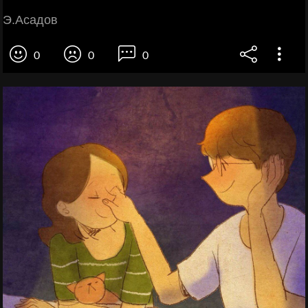
Э.Асадов
0
0
0