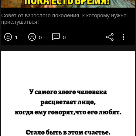
Совет от взрослого поколения, к которому нужно
прислушаться!
1
0
0