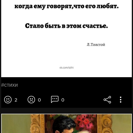
#стихи
2
0
0