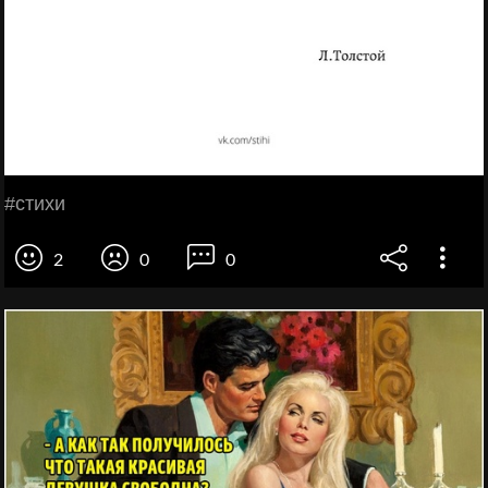
#стихи
2
0
0