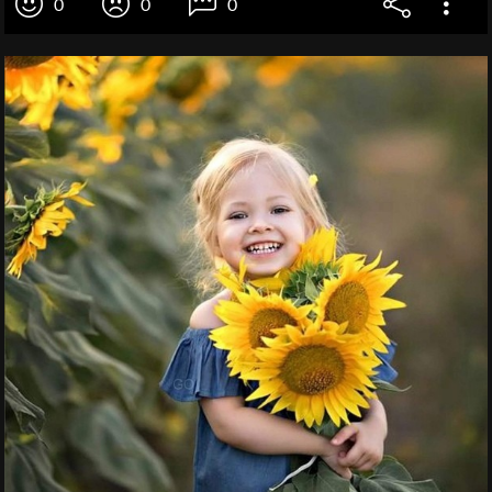
0
0
0