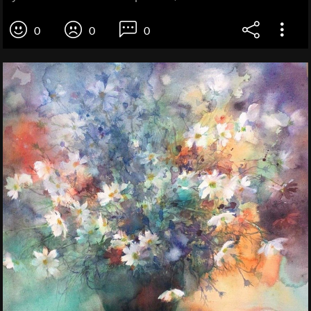
0
0
0