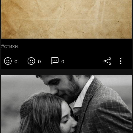
#стихи
0
0
0