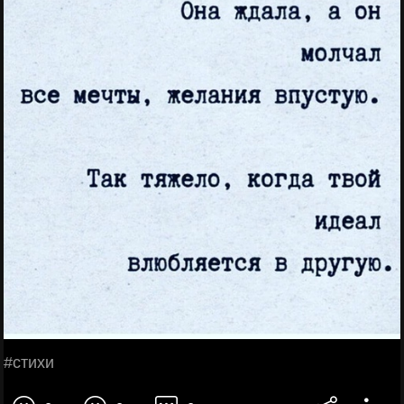
#стихи