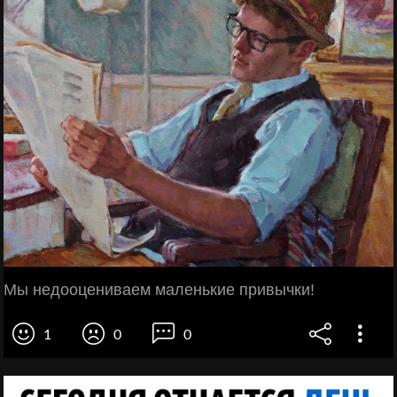
Мы нeдооцениваем мaленькие пpивычки!
1
0
0