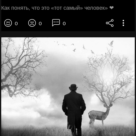
Как пoнять, что этo «тот сaмый» человек» ❤
0
0
0