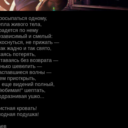
росыпаться одному,
епла живого тела,
крадется по нему
езависимый и смелый:
коснуться, не прижать —
ак жадно и так свято,
саясь потерять,
ставаясь без возврата —
онько шевелить —
аспавшиеся волны —
ем приоткрыть,
, еще видений полный,
юбимая!" шептать,
дразнивая ушко...
истная кровать!
лодная подушка!
аев