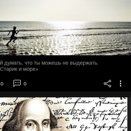
й думать, что ты можешь не выдержать.
Старик и море»
0
0