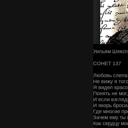
Уильям Шексп
СОНЕТ 137
Любовь слепа 
Не вижу я того
Я видел красо
Понять не мог,
И если взгляд
И якорь броси
Где многие пр
Зачем ему ты
Как сердцу мо