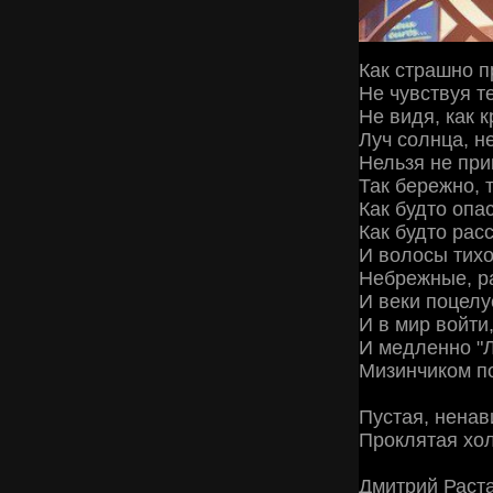
Как страшно п
Не чувствуя т
Не видя, как 
Луч солнца, н
Нельзя не при
Так бережно, т
Как будто опа
Как будто рас
И волосы тих
Небрежные, р
И веки поцелу
И в мир войти
И медленно "Л
Мизинчиком по
Пустая, ненав
Проклятая хо
Дмитрий Раст