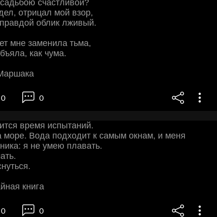
усадьбою счастливой?
идел, отрицал мой взор,
правдой облик лживый.
ет мне заменила тьма,
бъяла, как чума.
Маршака
0
0
ится время испытаний.
 море. Вода подходит к самым окнам, и меня
ника: я не умею плавать.
ать.
снуться.
йная книга
0
0