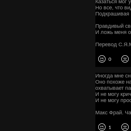
Казаться мог 
Но все, что в
Подкрашивая 
Правдивый св
И ложь меня о
Перевод С.Я.
0
Иногда мне сн
Оно похоже на
охватывает па
И не могу крич
И не могу про
Макс Фрай. Ча
1