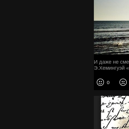
И даже не сме
Э.Хемингуэй «
0