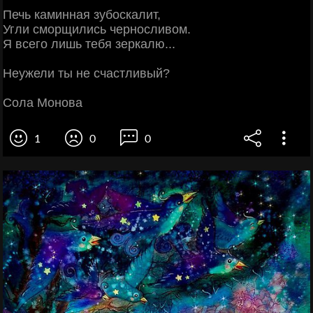
Печь каминная зубocкалит,
Угли сморщились черносливом.
Я всего лишь тебя зеркалю...
Неужели ты не счастливый?
Сола Монова
1
0
0