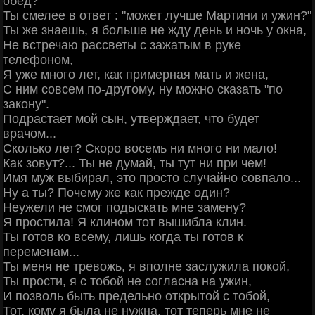
обед?"
Ты смелее в ответ : "может лучше Мартини и ужин?"
Ты же знаешь, я больше не жду день и ночь у окна,
Не встречаю рассветы с зажатым в руке
телефоном,
Я уже много лет, как примерная мать и жена,
С ним совсем по-другому, ну можно сказать "по
закону".
Подрастает мой сын, утверждает, что будет
врачом...
Сколько лет? Скоро восемь ни много ни мало!
Как зовут?... Ты не думай, ты тут ни при чем!
Имя муж выбирал, это просто случайно совпало...
Ну а ты? Почему же как прежде один?
Неужели не смог подыскать мне замену?
Я простила! Я клином тот вышибла клин.
Ты готов ко всему, лишь когда ты готов к
переменам...
Ты меня не тревожь, я вполне заслужила покой,
Ты прости, я с тобой не согласна на ужин,
И позволь быть предельно открытой с тобой,
Тот, кому я была не нужна, тот теперь мне не