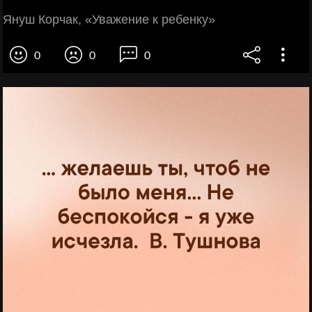
Януш Корчак, «Уважение к ребенку»
0
0
0