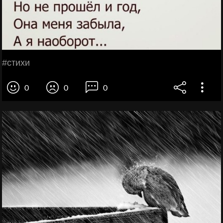
#стихи
0
0
0