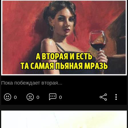
Пока побеждает вторая...
0
0
0