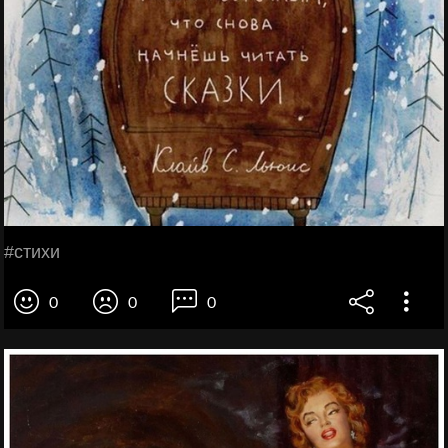
#стихи
0
0
0