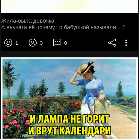
Жила-была девочка.
А внучата её почему-то бабушкой называли... ?
1
0
0