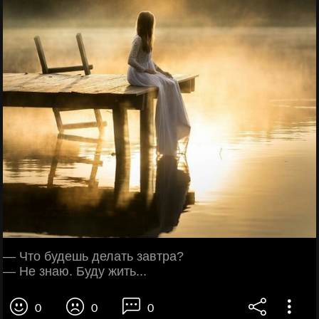
— Что будешь делать завтра?
— Не знаю. Буду жить...
0
0
0