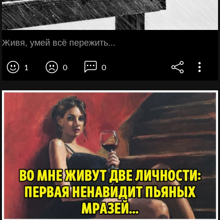
Живя, умей всё пережить...
1
0
0