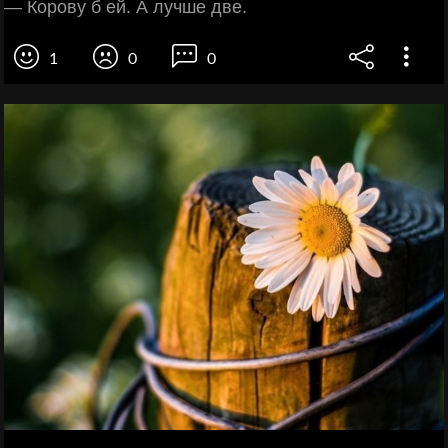
— Корову б ей. А лучше две.
1
0
0