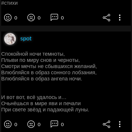
#стихи
0
0
0
spot
Спокойной ночи темноты,
Плыви по миру снов и черноты,
Смотри мечты не сбывшихся желаний,
Влюбляйся в образ сонного лобзания,
Влюбляйся в образ ангела ночи.
И вот вот, всё удалось и…
Очьнёшься в мире яви и печали
При свете звёзд и падающей луны.
0
0
0