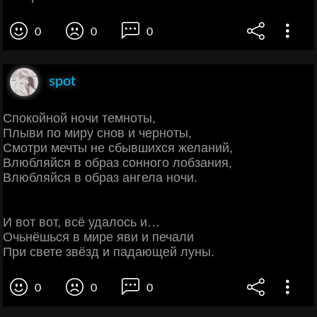
0
0
0
spot
Спокойной ночи темноты,
Плыви по миру снов и черноты,
Смотри мечты не сбывшихся желаний,
Влюбляйся в образ сонного лобзания,
Влюбляйся в образ ангела ночи.
И вот вот, всё удалось и…
Очьнёшься в мире яви и печали
При свете звёзд и падающей луны.
0
0
0