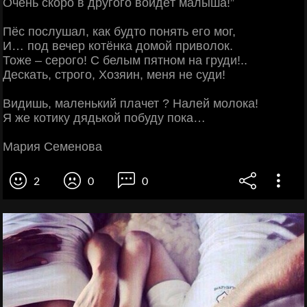
Очень скоро в другого войдёт малыша!”
Пёс послушал, как будто понять его мог,
И… под вечер котёнка домой приволок.
Тоже – серого! С белым пятном на груди!..
Дескать, строго, Хозяин, меня не суди!
Видишь, маленький плачет ? Налей молока!
Я же котику дядькой побуду пока…
Мария Семенова
2
0
0