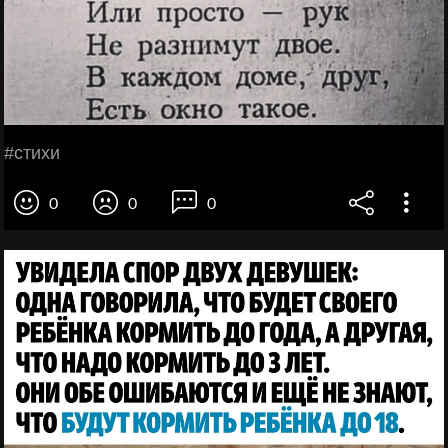
#стихи
0
0
0