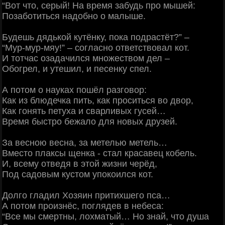
“Вот что, серый! На время забудь про мышей:
Позаботиться надобно о малыше.
Будешь дядькой кутёнку, пока подрастёт?” –
“Мур-мур-мяу!” – согласно ответствовал кот.
И тотчас озадачился множеством дел –
Обогрел, и утешил, и песенку спел.
А потом о науках пошёл разговор:
Как из блюдечка пить, как проситься во двор,
Как гонять петуха и сварливых гусей…
Время быстро бежало для новых друзей.
За весною весна, за метелью метель…
Вместо плаксы щенка - стал красавец кобель.
И, всему отведя в этой жизни черёд,
Под садовым кустом упокоился кот.
Долго гладил Хозяин притихшего пса…
А потом произнёс, поглядев в небеса:
“Все мы смертны, лохматый… Но знай, что душа