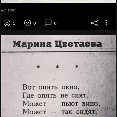
#стихи
1
0
0