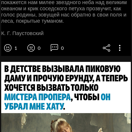
покажется нам милее звездного неба над великим
океаном и крик соседского петуха прозвучит, как
голос родины, зовущей нас обратно в свои поля и
леса, покрытые туманом.
К. Г. Паустовский
1
0
0