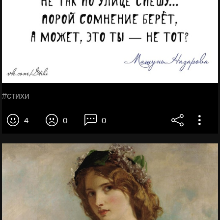
#стихи
4
0
0