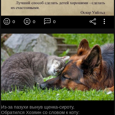
0
0
0
Из-за пазухи вынув щенка-сироту,
Обратился Хозяин со словом к коту: