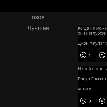
Новое
Лучшее
Когда не може
они неглубоки
Джон Фаулз "
1
И этoй вcтpeч
Рacул Γaмзaт
#cтихи
0