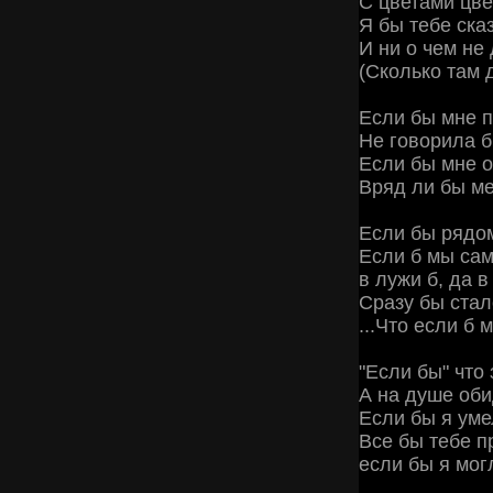
С цветами цве
Я бы тебе ска
И ни о чем не
(Сколько там 
Если бы мне п
Не говорила б
Если бы мне о
Вряд ли бы ме
Если бы рядом
Если б мы сам
в лужи б, да в
Сразу бы стало
...Что если б 
"Если бы" что
А на душе оби
Если бы я уме
Все бы тебе п
если бы я мог