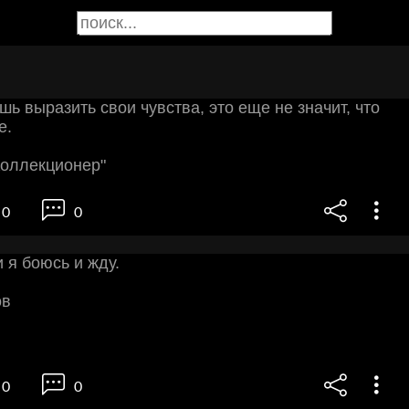
шь выразить свои чувства, это еще не значит, что
е.
Коллекционер"
0
0
и я бoюcь и жду.
oв
0
0