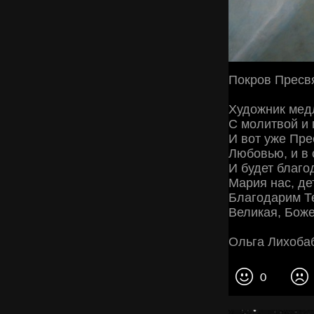
Покров Пресв
Художник мед
С молитвой и 
И вот уже Пр
Любовью, и в
И будет благ
Мария нас, дет
Благодарим Т
Великая, Боже
Ольга Лихобаб
0