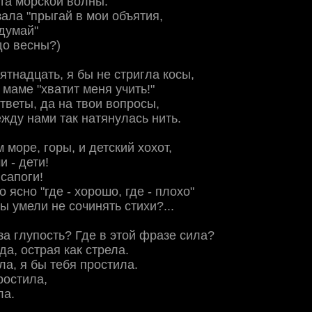
та морской волны.
зала "прыгай в мои объятия,
 думай"
до весны?)
ятнадцать, я бы не стригла косы,
 маме "хватит меня учить!"
тветы, да на твои вопросы,
жду нами так натянулась нить.
 море, горы, и детский хохот,
и - дети!
 сапоги!
 ясно "где - хорошо, где - плохо"
мы умели не сочинять стихи?...
 за глупость? Где в этой фразе сила?
да, острая как стрела.
ла, я бы тебя простила.
ростила,
ла.