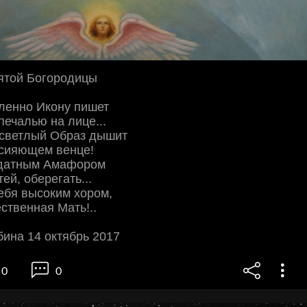
ятой Богородицы
ленно Икону пишет
печалью на лице...
есветлый Образ дышит
 сияющем венце!
одатным Амафором
ей, оберегать...
ебя высоким хором,
ственная Мать!..
ина 14 октябрь 2017
0
0