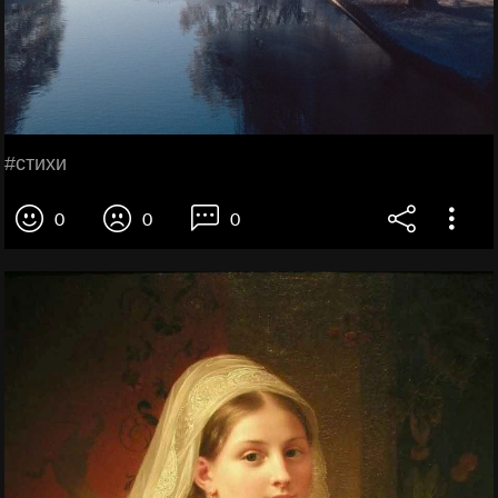
#стихи
0
0
0