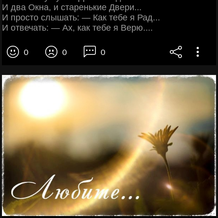
И два Окна, и старенькие Двери...
И просто слышать: — Как тебе я Рад...
И отвечать: — Ах, как тебе я Верю....
0
0
0