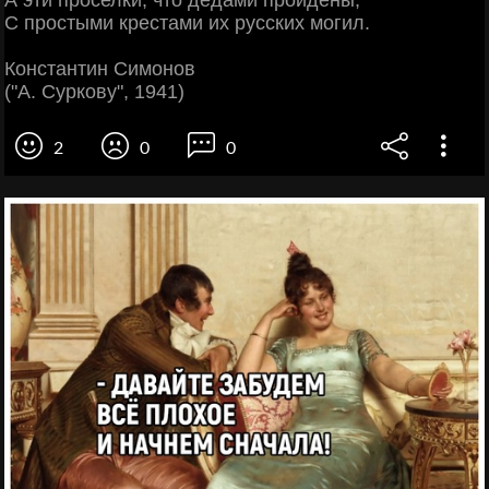
А эти проселки, что дедами пройдены,
С простыми крестами их русских могил.
Константин Симонов
("А. Суркову", 1941)
2
0
0