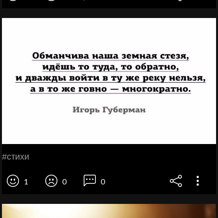
#стихи
1
0
0