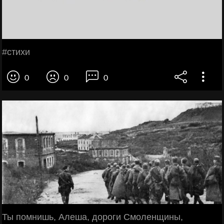
#стихи
0
0
0
Ты помнишь, Алеша, дороги Смоленщины,