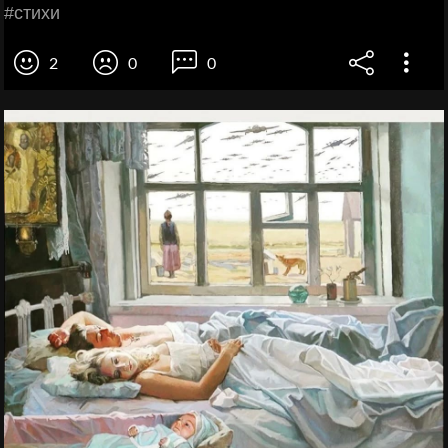
#стихи
2
0
0