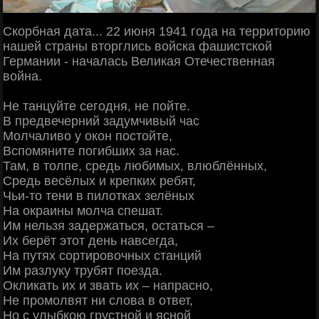
Cкорбная дата... 22 июня 1941 года на территорию
нашей страны вторглись войска фашистской
Германии - началась Великая Отечественная
война.
Не танцуйте сегодня, не пойте.
В предвечерний задумчивый час
Молчаливо у окон постойте,
Вспомяните погибших за нас.
Там, в толпе, средь любимых, влюблённых,
Средь весёлых и крепких ребят,
Чьи-то тени в пилотках зелёных
На окраины молча спешат.
Им нельзя задержаться, остаться –
Их берёт этот день навсегда,
На путях сортировочных станций
Им разлуку трубят поезда.
Окликать их и звать их – напрасно,
Не промолвят ни слова в ответ,
Но с улыбкою грустной и ясной