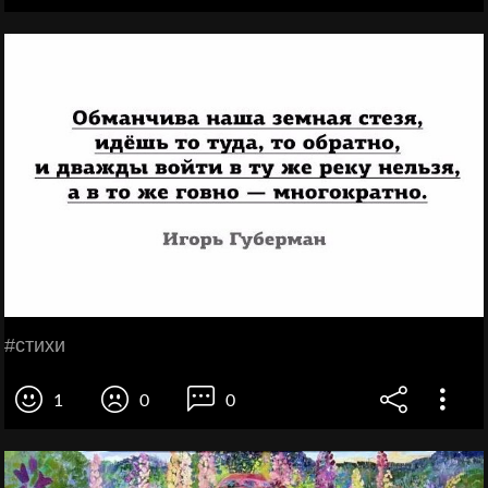
#стихи
1
0
0