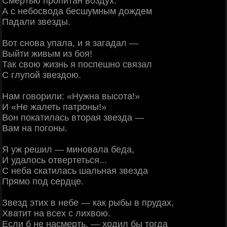
Смертью пропитан воздух.
А с небосвода бесшумным дождем
Падали звезды.
Вот снова упала, и я загадал —
Выйти живым из боя!
Так свою жизнь я поспешно связал
С глупой звездою.
Нам говорили: «Нужна высота!»
И «Не жалеть патроны!»
Вон покатилась вторая звезда —
Вам на погоны.
Я уж решил — миновала беда,
И удалось отвертеться...
С неба скатилась шальная звезда
Прямо под сердце.
Звезд этих в небе — как рыбы в прудах,
Хватит на всех с лихвою.
Если б не насмерть, — ходил бы тогда