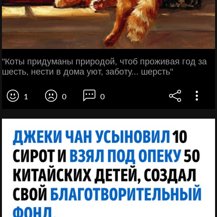
"Коты придуманы природой, чтоб проживая год за
шесть, нести в дома уют, заботу... шерсть"
1
0
0