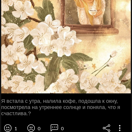
Я встала с утра, налила кофе, подошла к окну,
посмотрела на утреннее солнце и поняла, что я
счастлива.?
1
0
0