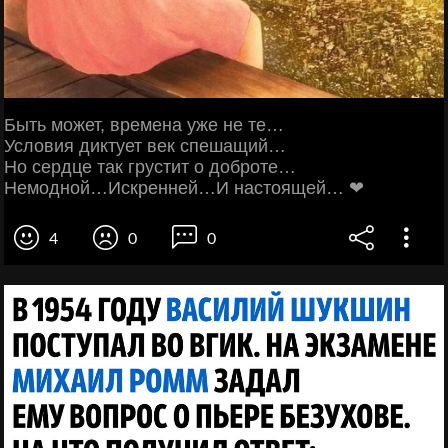
Быть может, времена уже не те…
Условия диктует век спешащий…
Но сердце так грустит о доброте…
Немодной…Искренней…И настоящей… ❤
4
0
0