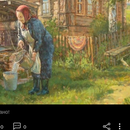
ано!
0
0