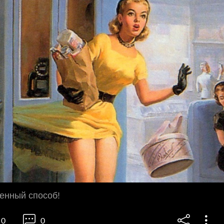
енный способ!
0
0