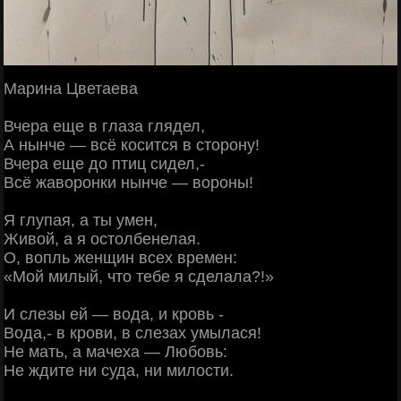
Марина Цветаева
Вчера еще в глаза глядел,
А нынче — всё косится в сторону!
Вчера еще до птиц сидел,-
Всё жаворонки нынче — вороны!
Я глупая, а ты умен,
Живой, а я остолбенелая.
О, вопль женщин всех времен:
«Мой милый, что тебе я сделала?!»
И слезы ей — вода, и кровь -
Вода,- в крови, в слезах умылася!
Не мать, а мачеха — Любовь:
Не ждите ни суда, ни милости.