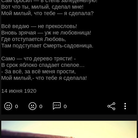
Сам бросил — в степь заледенелую!
Вот что ты, милый, сделал мне!
Мой милый, что тебе — я сделала?
Всё ведаю — не прекословь!
Вновь зрячая — уж не любовница!
Где отступается Любовь,
Там подступает Смерть-садовница.
Самo — что дерево трясти! -
В срок яблоко спадает спелое…
- За всё, за всё меня прости,
Мой милый,- что тебе я сделала!
14 июня 1920
0
0
0