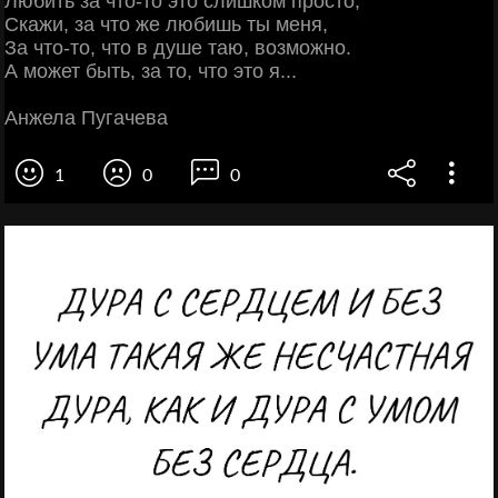
Любить за что-то это слишком просто,
Скажи, за что же любишь ты меня,
За что-то, что в душе таю, возможно.
А может быть, за то, что это я...
Анжела Пугачева
1
0
0