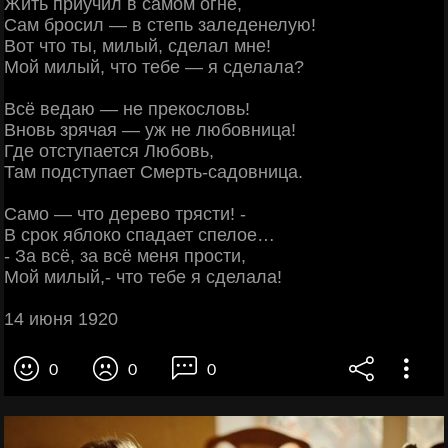
Жить приучил в самом огне,
Сам бросил — в степь заледенелую!
Вот что ты, милый, сделал мне!
Мой милый, что тебе — я сделала?
Всё ведаю — не прекословь!
Вновь зрячая — уж не любовница!
Где отступается Любовь,
Там подступает Смерть-садовница.
Самo — что дерево трясти! -
В срок яблоко спадает спелое…
- За всё, за всё меня прости,
Мой милый,- что тебе я сделала!
14 июня 1920
0
0
0