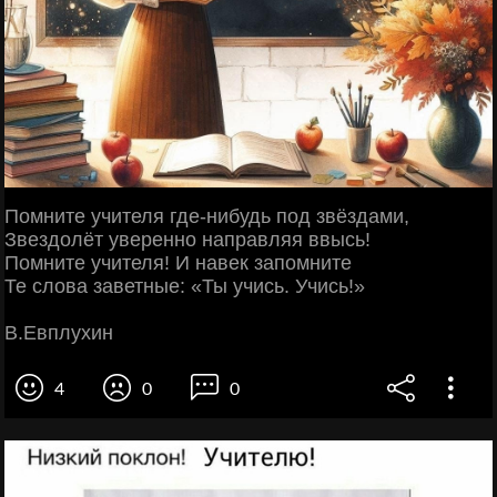
Помните учителя где-нибудь под звёздами,
Звездолёт уверенно направляя ввысь!
Помните учителя! И навек запомните
Те слова заветные: «Ты учись. Учись!»
В.Евплухин
4
0
0