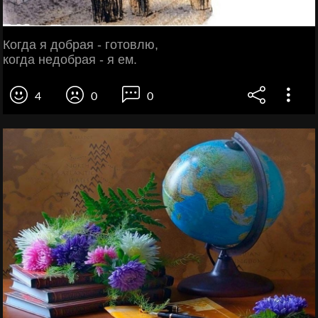
Когда я добрая - готовлю,
когда недобрая - я ем.
4
0
0