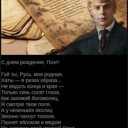
С днем рождения, Поэт!
Гой ты, Русь, моя родная,
Хаты — в ризах образа...
Не видать конца и края —
Только синь сосет глаза.
Как захожий богомолец,
Я смотрю твои поля.
А у низеньких околиц
Звонно чахнут тополя.
Пахнет яблоком и медом