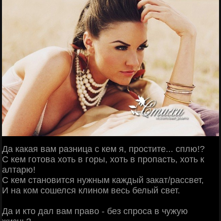
Да какая вам разница с кем я, простите... сплю!?
С кем готова хоть в горы, хоть в пропасть, хоть к
алтарю!
С кем становится нужным каждый закат/рассвет,
И на ком сошелся клином весь белый свет.
Да и кто дал вам право - без спроса в чужую