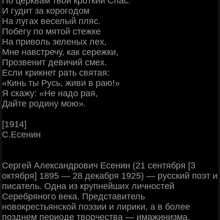
По церквам твой кроткий Спас.
И гудит за корогодом
На лугах веселый пляс.
Побегу по мятой стежке
На приволь зеленых лех,
Мне навстречу, как сережки,
Прозвенит девичий смех.
Если крикнет рать святая:
«Кинь ты Русь, живи в раю!»
Я скажу: «Не надо рая,
Дайте родину мою».
[1914]
С.Есенин
Сергей Александрович Есенин (21 сентября [3
октября] 1895 — 28 декабря 1925) — русский поэт и
писатель. Одна из крупнейших личностей
Серебряного века. Представитель
новокрестьянской поэзии и лирики, а в более
позднем периоде творчества — имажинизма.