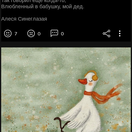
Так говорил ещё когда-то,
Влюбленный в бабушку, мой дед.
Алеся Синеглазая
7
0
0