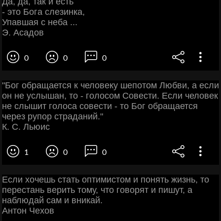
Да, да, так и есть
- это Бога слезинка,
Упавшая с неба ...
Э. Асадов
0
0
0
"Бог обращается к человеку шепотом Любви, а если
он не услышан, то - голосом Совести. Если человек
не слышит голоса совести - то Бог обращается
через рупор страданий."
К. С. Льюис
1
0
0
Если хочешь стать оптимистом и понять жизнь, то
перестань верить тому, что говорят и пишут, а
наблюдай сам и вникай.
Антон Чехов