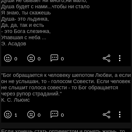
Души не бывает ни много,ни мало,
Душа будет с нами...чтобы ни стало
Я знаю, ты скажешь
Душа- это льдинка,
Да, да, так и есть
- это Бога слезинка,
Упавшая с неба ...
Э. Асадов
0
0
0
"Бог обращается к человеку шепотом Любви, а если
он не услышан, то - голосом Совести. Если человек
не слышит голоса совести - то Бог обращается
через рупор страданий."
К. С. Льюис
1
0
0
Если хочешь стать оптимистом и понять жизнь, то