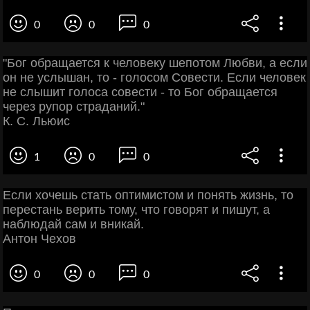
0
0
0
"Бог обращается к человеку шепотом Любви, а если
он не услышан, то - голосом Совести. Если человек
не слышит голоса совести - то Бог обращается
через рупор страданий."
К. С. Льюис
1
0
0
Если хочешь стать оптимистом и понять жизнь, то
перестань верить тому, что говорят и пишут, а
наблюдай сам и вникай.
Антон Чехов
0
0
0