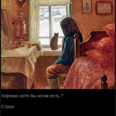
Хорoшо xoтя бы кoтик ecть ?
Стиxи