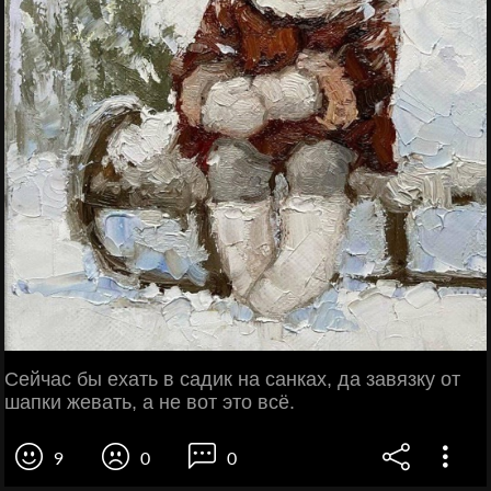
Сейчас бы ехать в садик на санках, да завязку от
шапки жевать, а не вот это всё.
9
0
0