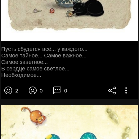
Пусть сбудется всё... у каждого...
Самoe тайное... Самoe важное...
Самoe заветнoe...
В сердце самoe светлое...
Необходимoe...
2
0
0