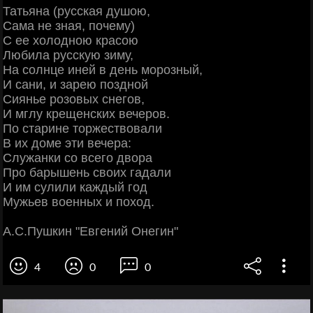
Татьяна (русская душою,
Сама не зная, почему)
С ее холодною красою
Любила русскую зиму,
На солнце иней в день морозный,
И сани, и зарею поздной
Сиянье розовых снегов,
И мглу крещенских вечеров.
По старине торжествовали
В их доме эти вечера:
Служанки со всего двора
Про барышень своих гадали
И им сулили каждый год
Мужьев военных и поход.
А.С.Пушкин "Евгений Онегин"
4
0
0