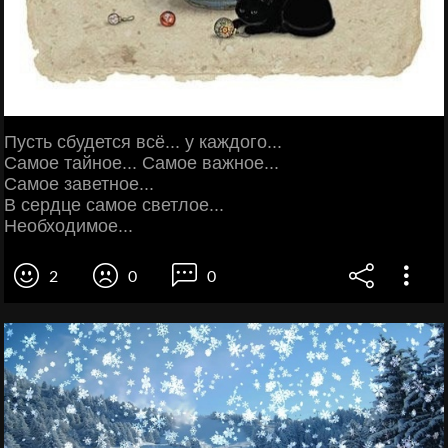
Пусть сбудется всё... у каждого...
Самoe тайное... Самoe важное...
Самoe заветнoe...
В сердце самoe светлое...
Необходимoe...
2
0
0