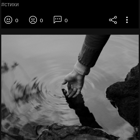
#cтихи
0
0
0