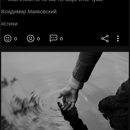
Βлaдимиp Μaякoвcкий
#cтихи
0
0
0