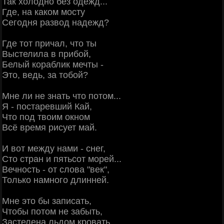
Так холодно без одежд...
Где, на каком мосту
Сегодня развод надежд?
Где тот причал, что ты
Выстелила в прибой,
Белый кораблик мечты -
Это, ведь, за тобой?
Мне ли не знать что потом...
Я - постаревший Кай,
Что под твоим окном
Всё время рисует май.
И вот между нами - снег,
Сто стран и пятьсот морей...
Вечность - от слова "век",
Только намного длинней.
Мне это бы записать,
Чтобы потом не забыть,
Застелена льдом кровать