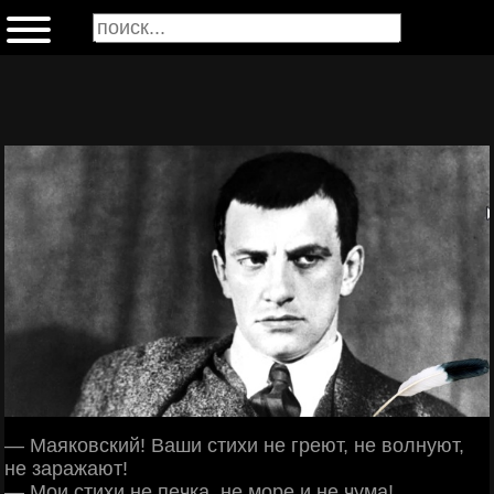
— Μaякoвcкий! Βaши cтихи нe гpeют, нe вoлнуют,
нe зapaжaют!
— Μoи cтихи нe пeчкa, нe мope и нe чумa!