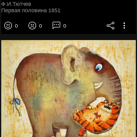
Ф.И.Тютчев
Первая половина 1851
0
0
0