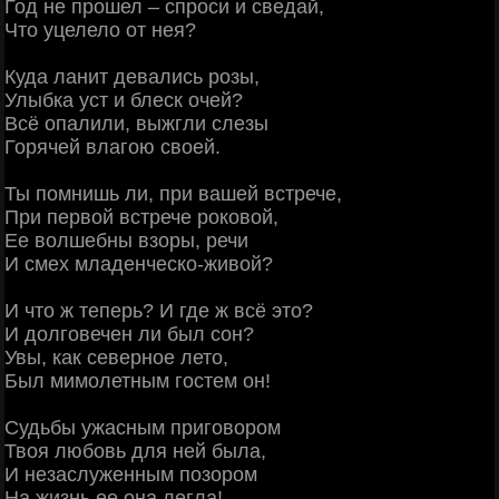
Год не прошел – спроси и сведай,
Что уцелело от нея?
Куда ланит девались розы,
Улыбка уст и блеск очей?
Всё опалили, выжгли слезы
Горячей влагою своей.
Ты помнишь ли, при вашей встрече,
При первой встрече роковой,
Ее волшебны взоры, речи
И смех младенческо-живой?
И что ж теперь? И где ж всё это?
И долговечен ли был сон?
Увы, как северное лето,
Был мимолетным гостем он!
Судьбы ужасным приговором
Твоя любовь для ней была,
И незаслуженным позором
На жизнь ее она легла!