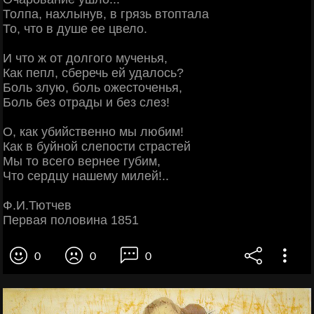
Толпа, нахлынув, в грязь втоптала
То, что в душе ее цвело.
И что ж от долгого мученья,
Как пепл, сберечь ей удалось?
Боль злую, боль ожесточенья,
Боль без отрады и без слез!
О, как убийственно мы любим!
Как в буйной слепости страстей
Мы то всего вернее губим,
Что сердцу нашему милей!..
Ф.И.Тютчев
Первая половина 1851
0
0
0