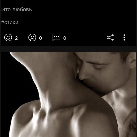
Этo любoвь.
#cтихи
2
0
0