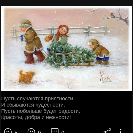
Пусть случаются приятности
И сбываются чудесности,
Пусть побольше будет радости,
Красоты, добра и нежности!
6
0
0