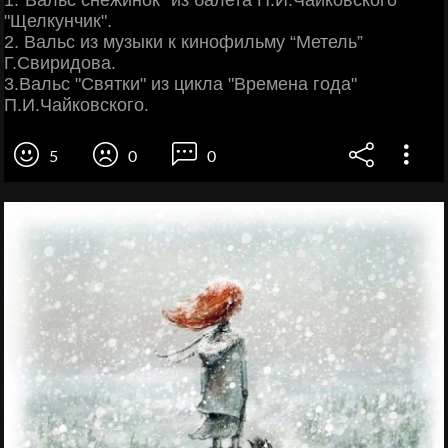
1."Вальс снежинок" из балета П.И.Чайковского
"Щелкунчик".
2. Вальс из музыки к кинофильму “Метель”
Г.Свиридова.
3.Вальс "Святки" из цикла "Времена года"
П.И.Чайковского.
5
0
0