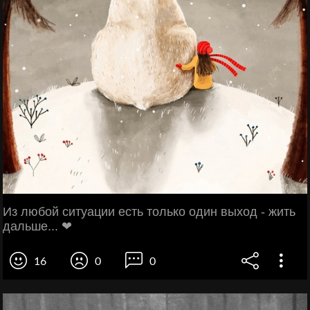
Из любой ситуации есть только один выход - жить
дальше... ❤
16
0
0