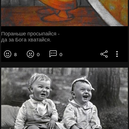
Пораньше просыпайся -
да за Бога хватайся.
8
0
0