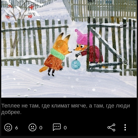
Теплее не там, где климат мягче, а там, где люди
добрее.
6
0
0