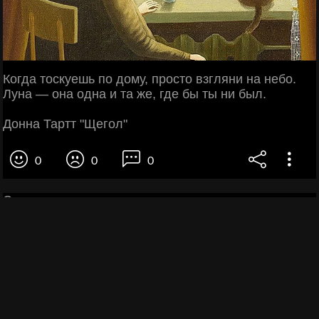
Когда тоскуешь по дому, просто взгляни на небо.
Луна — она одна и та же, где бы ты ни был.
Донна Тартт "Щегол"
0
0
0
Стоит только задуматься о том, что скажут люди,
как жизнь сразу же начинает катиться к чертям.
Опасный это вопрос, лучше никогда его не
задавать. Ни себе, ни окружающим.
Фаина Раневская. Одинокая насмешница
2
0
0