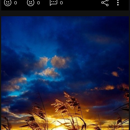
0
0
0