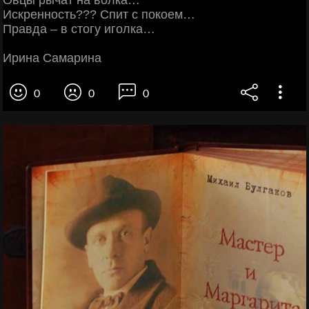
Овцы рычат на волка…
Искренность??? Спит с покоем…
Правда – в стогу иголка…
Ирина Самарина
0
0
0