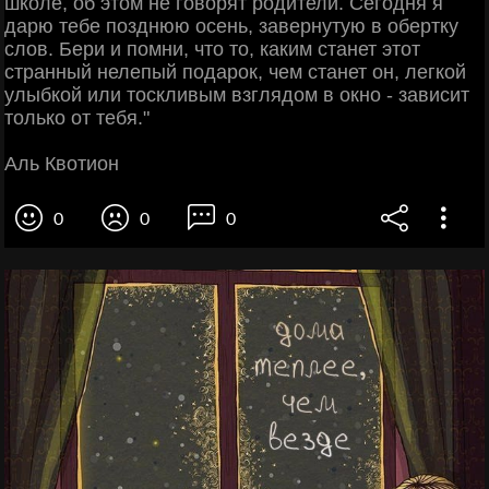
школе, об этом не говорят родители. Сегодня я
дарю тебе позднюю осень, завернутую в обертку
слов. Бери и помни, что то, каким станет этот
странный нелепый подарок, чем станет он, легкой
улыбкой или тоскливым взглядом в окно - зависит
только от тебя."
Аль Квотион
0
0
0