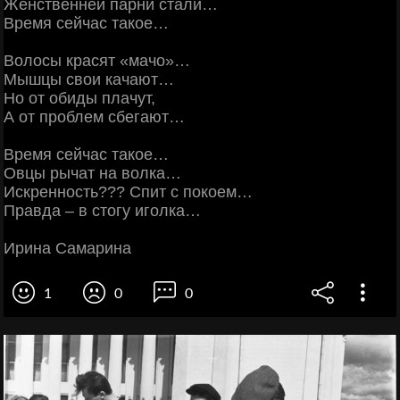
Женственней парни стали…
Время сейчас такое…
Волосы красят «мачо»…
Мышцы свои качают…
Но от обиды плачут,
А от проблем сбегают…
Время сейчас такое…
Овцы рычат на волка…
Искренность??? Спит с покоем…
Правда – в стогу иголка…
Ирина Самарина
1
0
0