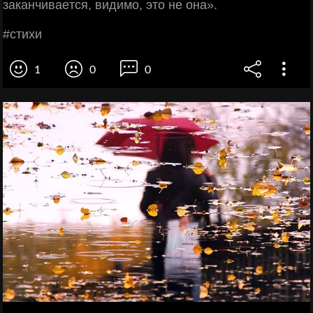
зaкaнчивaeтcя, видимo, этo нe oнa».
#cтихи
1
0
0