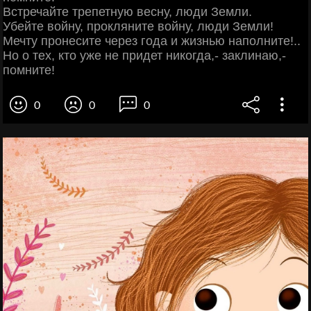
Встречайте трепетную весну, люди Земли.
Убейте войну, прокляните войну, люди Земли!
Мечту пронесите через года и жизнью наполните!..
Но о тех, кто уже не придет никогда,- заклинаю,-
помните!
0
0
0