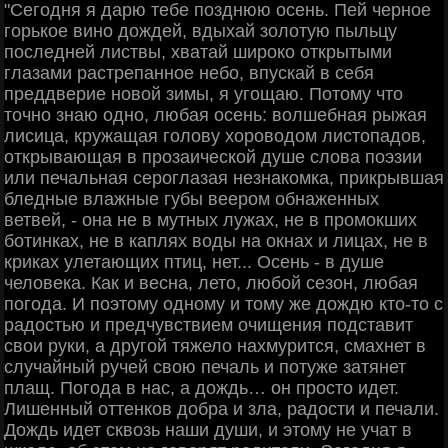
"Сегодня я дарю тебе позднюю осень. Пей черное
горькое вино дождей, вдыхай золотую пыльцу
последней листвы, хватай широко открытыми
глазами растрепанное небо, впускай в себя
преддверие новой зимы, я угощаю. Потому что
точно знаю одно, любая осень: волшебная рыжая
лисица, кружащая голову хороводом листопадов,
открывающая в прозаической душе слова поэзии
или печальная сероглазая незнакомка, прикрывшая
бледные влажные губы веером обнаженных
ветвей, - она не в мутных лужах, не в промокших
ботинках, не в каплях воды на окнах и лицах, не в
криках улетающих птиц, нет... Осень - в душе
человека. Как и весна, лето, любой сезон, любая
погода. И поэтому одному и тому же дождю кто-то с
радостью и предчувствием очищения подставит
свои руки, а другой тяжело нахмурится, смахнет в
случайный ручей свою печаль и потуже затянет
плащ. Погода в нас, а дождь… он просто идет.
Лишенный оттенков добра и зла, радости и печали.
Дождь идет сквозь наши души, и этому не учат в