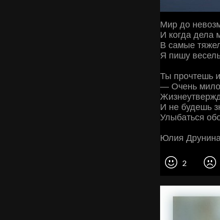
Мир до невозм
И когда дела 
В самые тяже
Я пишу веселы
Ты прочтешь и
— Очень мило
Жизнеутверж
И не будешь з
Улыбаться об
Юлия Друнин
2