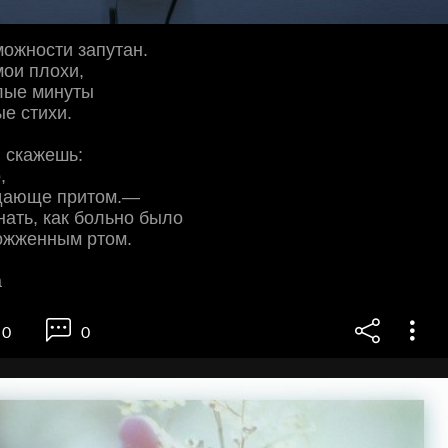
ожности запутан.
мои плохи,
лые минуты
е стихи.
 скажешь:
,
дающе притом.—
нать, как больно было
ожженным ртом.
а
0
0