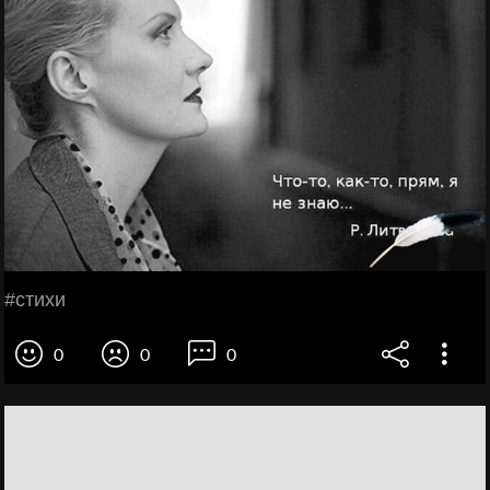
#cтихи
0
0
0