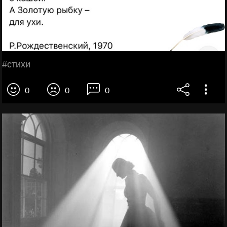
#cтихи
0
0
0