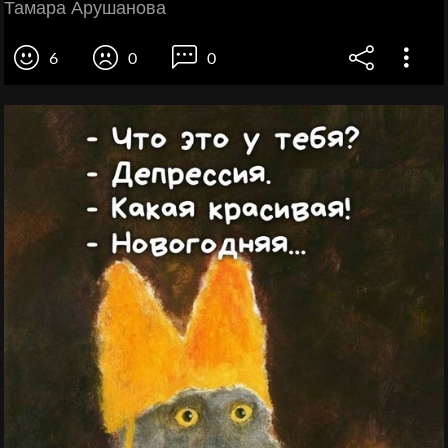
Тамара Арушанова
6
0
0