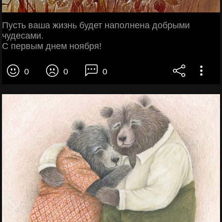
Пусть ваша жизнь будет наполнена добрыми
чудесами.
С первым днем ноября!
0
0
0