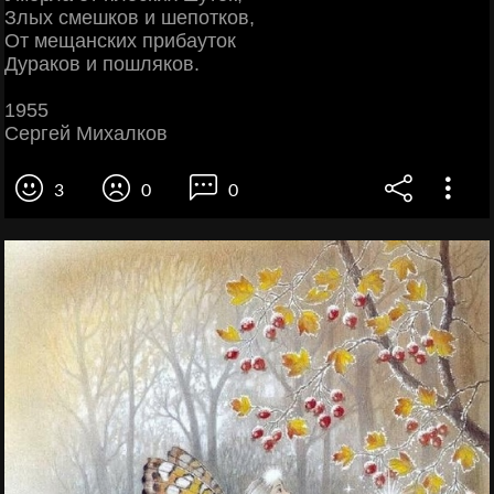
Злых смешков и шепотков,
От мещанских прибауток
Дураков и пошляков.
1955
Сергей Михалков
3
0
0