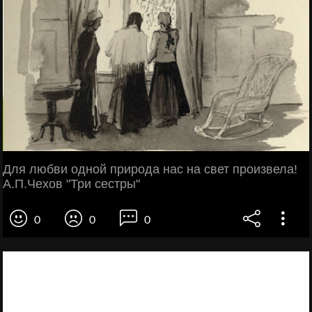
Для любви одной природа нас на свет произвела!
А.П.Чехов "Три сестры"
0
0
0