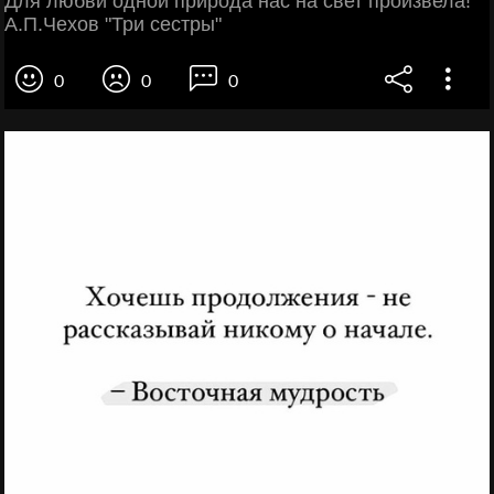
Для любви одной природа нас на свет произвела!
А.П.Чехов "Три сестры"
0
0
0