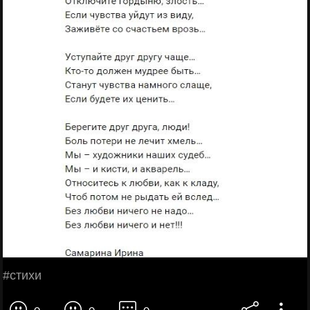
#стихи