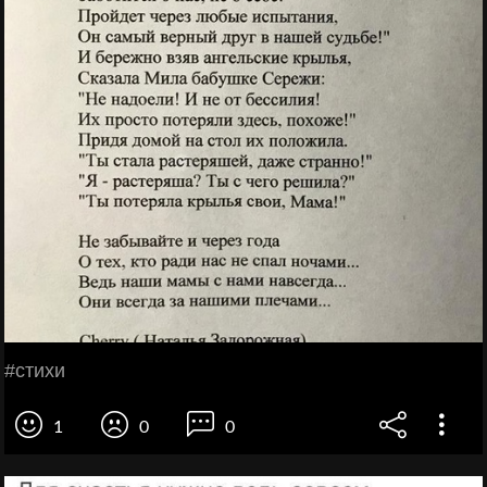
#стихи
1
0
0