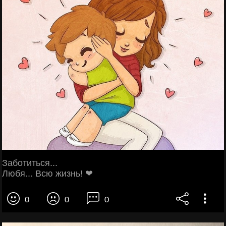
Заботиться...
Любя... Всю жизнь! ❤
0
0
0