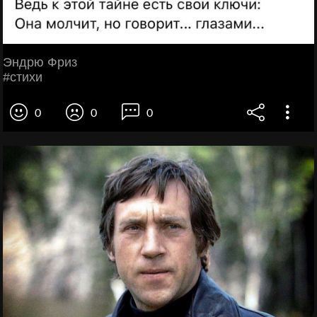
Эндpю Фpиз
#стихи
0
0
0