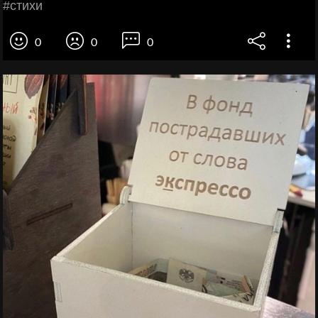
#стихи
0
0
0