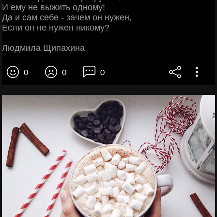
И ему не выжить одному!
Да и сам себе - зачем он нужен,
Если он не нужен никому?
Людмила Щипахина
0
0
0